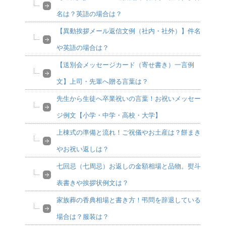
名は？英語の場合は？
【異動挨拶メール返信文例（社内・社外）】件名
や英語の場合は？
【送別会メッセージカード（寄せ書き）一言例
文】上司・先輩へ贈る言葉は？
先生から生徒へ卒業祝いの言葉！お祝いメッセー
ジ例文【小学・中学・高校・大学】
上棟式の準備と流れ！ご祝儀やお土産は？餅まき
やお祝い返しは？
七回忌（七周忌）お返しの金額相場と品物。熨斗
表書きや挨拶状例文は？
家族葬の香典相場と書き方！弔問を辞退している
場合は？服装は？