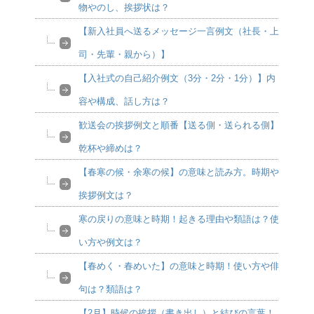
物やのし、挨拶状は？
【新入社員へ送るメッセージ一言例文（社長・上
司・先輩・親から）】
【入社式の自己紹介例文（3分・2分・1分）】内
容や構成、話し方は？
歓送会の挨拶例文と順番【送る側・送られる側】
乾杯や締めは？
【春寒の候・余寒の候】の意味と読み方。時期や
挨拶例文は？
寒の戻りの意味と時期！起きる理由や類語は？使
い方や例文は？
【春めく・春めいた】の意味と時期！使い方や俳
句は？類語は？
【2月】時候の挨拶（書き出し）と結びの言葉！