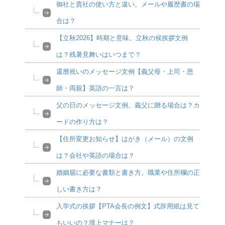
御社と貴社の使い方と違い。メールや履歴書の場
合は？
【立秋2026】時期と意味。立秋の候挨拶文例
は？残暑見舞いはいつまで？
還暦祝いのメッセージ文例【義父母・上司・恩
師・両親】英語の一言は？
父の日のメッセージ文例。義父に贈る場合は？カ
ードの作り方は？
【住所変更お知らせ】はがき（メール）の文例
は？会社や英語の場合は？
婚姻届に必要な書類と書き方。職業や住所欄の正
しい書き方は？
入学式の挨拶【PTA会長の例文】式辞用紙は見て
もいいの？壇上マナーは？