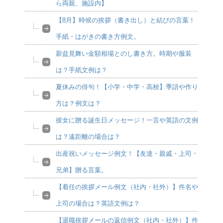
ら両親、施設内】
【8月】時候の挨拶（書き出し）と結びの言葉！
手紙・はがきの書き方例文。
新盆見舞い金額相場とのし書き方。時期や服装
は？手紙文例は？
夏休みの俳句！【小学・中学・高校】季語や作り
方は？例文は？
彼女に贈る誕生日メッセージ！一言や英語の文例
は？遠距離の場合は？
出産祝いメッセージ例文！【友達・親戚・上司・
兄弟】贈る言葉。
【着任の挨拶メール例文（社内・社外）】件名や
上司の場合は？英語文例は？
【退職挨拶メールの返信例文（社内・社外）】件