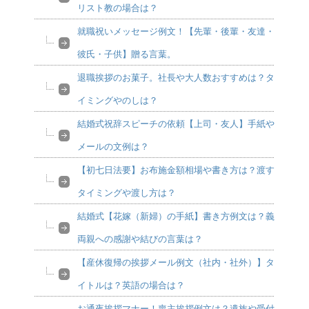
リスト教の場合は？
就職祝いメッセージ例文！【先輩・後輩・友達・
彼氏・子供】贈る言葉。
退職挨拶のお菓子。社長や大人数おすすめは？タ
イミングやのしは？
結婚式祝辞スピーチの依頼【上司・友人】手紙や
メールの文例は？
【初七日法要】お布施金額相場や書き方は？渡す
タイミングや渡し方は？
結婚式【花嫁（新婦）の手紙】書き方例文は？義
両親への感謝や結びの言葉は？
【産休復帰の挨拶メール例文（社内・社外）】タ
イトルは？英語の場合は？
お通夜挨拶マナー！喪主挨拶例文は？遺族や受付