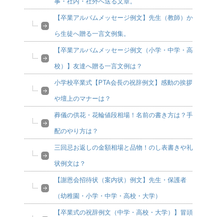
事・社内・社外へ送る文章。
【卒業アルバムメッセージ例文】先生（教師）か
ら生徒へ贈る一言文例集。
【卒業アルバムメッセージ例文（小学・中学・高
校）】友達へ贈る一言文例は？
小学校卒業式【PTA会長の祝辞例文】感動の挨拶
や壇上のマナーは？
葬儀の供花・花輪値段相場！名前の書き方は？手
配のやり方は？
三回忌お返しの金額相場と品物！のし表書きや礼
状例文は？
【謝恩会招待状（案内状）例文】先生・保護者
（幼稚園・小学・中学・高校・大学）
【卒業式の祝辞例文（中学・高校・大学）】冒頭