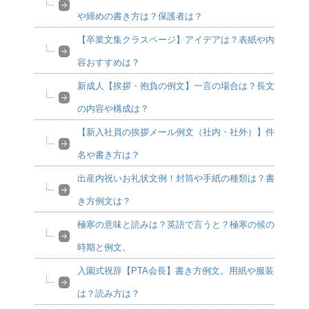
や締めの書き方は？保護者は？
【卒業文集クラスページ】アイデアは？表紙や内
容おすすめは？
新成人【挨拶・抱負の例文】一言の場合は？長文
の内容や構成は？
【新入社員の挨拶メール例文（社内・社外）】件
名や書き方は？
出産内祝いお礼状文例！封筒や手紙の種類は？書
き方例文は？
極寒の意味と読みは？英語で言うと？極寒の候の
時期と例文。
入園式祝辞【PTA会長】書き方例文。用紙や服装
は？読み方は？