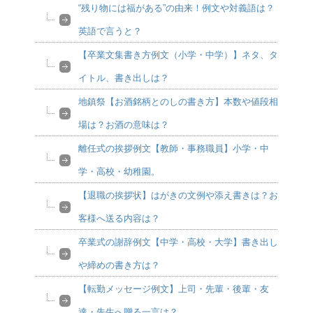
“残り物には福がある”の由来！例文や対義語は？
英語で言うと？
【卒業文集書き方例文（小学・中学）】ネタ、タ
イトル、書き出しは？
地鎮祭【お酒銘柄とのしの書き方】本数や値段相
場は？お酒の意味は？
離任式の挨拶例文【教師・事務職員】小学・中
学・高校・幼稚園。
【退職の挨拶状】はがきの文例や添え書きは？お
客様へ送る内容は？
卒業式の謝辞例文【中学・高校・大学】書き出し
や締めの書き方は？
【転勤メッセージ例文】上司・先輩・後輩・友
達・先生へ贈る一言は？