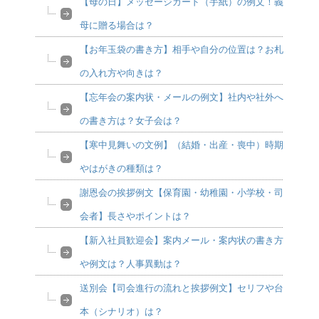
【母の日】メッセージカード（手紙）の例文！義
母に贈る場合は？
【お年玉袋の書き方】相手や自分の位置は？お札
の入れ方や向きは？
【忘年会の案内状・メールの例文】社内や社外へ
の書き方は？女子会は？
【寒中見舞いの文例】（結婚・出産・喪中）時期
やはがきの種類は？
謝恩会の挨拶例文【保育園・幼稚園・小学校・司
会者】長さやポイントは？
【新入社員歓迎会】案内メール・案内状の書き方
や例文は？人事異動は？
送別会【司会進行の流れと挨拶例文】セリフや台
本（シナリオ）は？