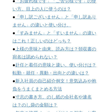
●
「お疲れ様です」「ご苦労様です」の使
い方。目上の人に使うのは？
●
「申し訳ございません」と「申し訳あり
ません」の違いと使い分け。
●
「すみません」と「すいません」の違い
はこれ！正しいのはどっち？
●
上様の意味と由来。読み方は？領収書の
宛名は認められない？
●
赴任と着任の意味と違い。使い分けは？
転勤・就任・異動・出向との違いは？
●
新入社員の自己紹介例文！意気込みや抱
負をうまくまとめる方法
●
寸志の書き方。のし紙の会社名や連名
は？のし袋の金額は？