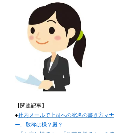
【関連記事】
●
社内メールで上司への宛名の書き方マナ
ー。敬称は様？殿？