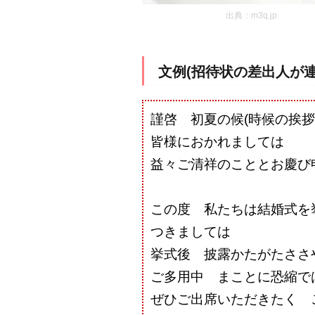
出典：m3q.jp
文例(招待状の差出人が
謹啓 初夏の候(時候の挨拶
皆様におかれましては
益々ご清祥のこととお慶び
この度 私たちは結婚式を
つきましては
挙式後 披露かたがたささ
ご多用中 まことに恐縮で
ぜひご出席いただきたく 