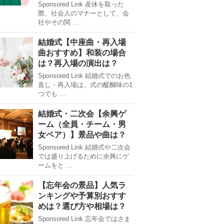
Sponsored Link 産休を取った
際、社会人のマナーとして、会
社やその関 …
結婚式【中座曲・再入場
曲おすすめ】和装の場合
は？再入場の演出は？
Sponsored Link 結婚式でのお色
直し・再入場は、式の醍醐味の1
つでも …
結婚式・二次会【余興ゲ
ーム（全員・チーム・男
女ペア）】景品や曲は？
Sponsored Link 結婚式や二次会
では盛り上げるために余興にゲ
ームをと …
【忘年会の景品】人気ラ
ンキングや予算別おすす
めは？選び方や相場は？
Sponsored Link 忘年会ではさま