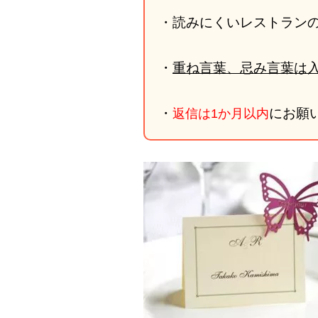
・読みにくいレストラン
・
重ね言葉、忌み言葉は
・
にお願
返信は1か月以内