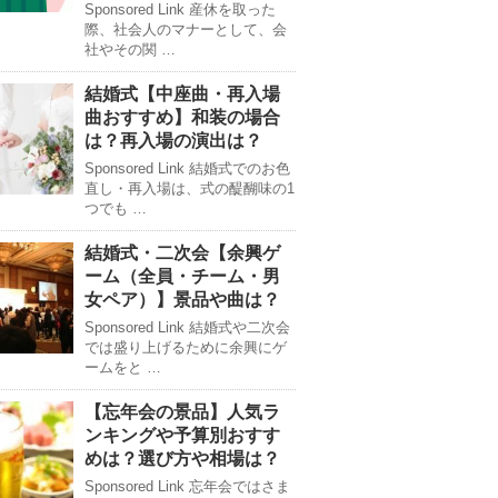
Sponsored Link 産休を取った
際、社会人のマナーとして、会
社やその関 …
結婚式【中座曲・再入場
曲おすすめ】和装の場合
は？再入場の演出は？
Sponsored Link 結婚式でのお色
直し・再入場は、式の醍醐味の1
つでも …
結婚式・二次会【余興ゲ
ーム（全員・チーム・男
女ペア）】景品や曲は？
Sponsored Link 結婚式や二次会
では盛り上げるために余興にゲ
ームをと …
【忘年会の景品】人気ラ
ンキングや予算別おすす
めは？選び方や相場は？
Sponsored Link 忘年会ではさま