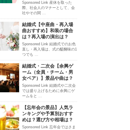
Sponsored Link 産休を取った
際、社会人のマナーとして、会
社やその関 …
結婚式【中座曲・再入場
曲おすすめ】和装の場合
は？再入場の演出は？
Sponsored Link 結婚式でのお色
直し・再入場は、式の醍醐味の1
つでも …
結婚式・二次会【余興ゲ
ーム（全員・チーム・男
女ペア）】景品や曲は？
Sponsored Link 結婚式や二次会
では盛り上げるために余興にゲ
ームをと …
【忘年会の景品】人気ラ
ンキングや予算別おすす
めは？選び方や相場は？
Sponsored Link 忘年会ではさま