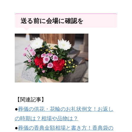
送る前に会場に確認を
【関連記事】
●
葬儀の供花・花輪のお礼状例文！お返し
の時期は？相場や品物は？
●
葬儀の香典金額相場と書き方！香典袋の