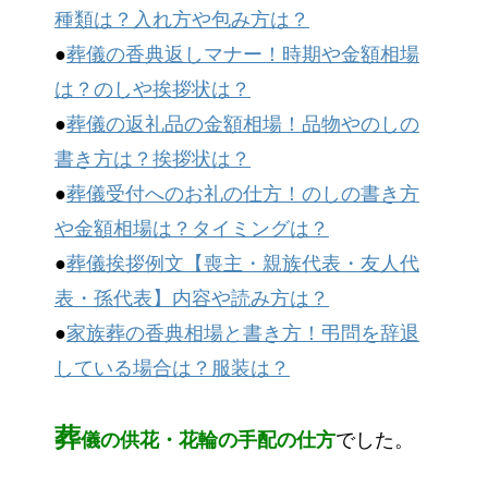
種類は？入れ方や包み方は？
●
葬儀の香典返しマナー！時期や金額相場
は？のしや挨拶状は？
●
葬儀の返礼品の金額相場！品物やのしの
書き方は？挨拶状は？
●
葬儀受付へのお礼の仕方！のしの書き方
や金額相場は？タイミングは？
●
葬儀挨拶例文【喪主・親族代表・友人代
表・孫代表】内容や読み方は？
●
家族葬の香典相場と書き方！弔問を辞退
している場合は？服装は？
葬
儀の供花・花輪の手配の仕方
でした。