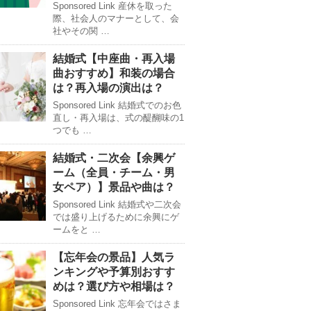
Sponsored Link 産休を取った
際、社会人のマナーとして、会
社やその関 …
結婚式【中座曲・再入場
曲おすすめ】和装の場合
は？再入場の演出は？
Sponsored Link 結婚式でのお色
直し・再入場は、式の醍醐味の1
つでも …
結婚式・二次会【余興ゲ
ーム（全員・チーム・男
女ペア）】景品や曲は？
Sponsored Link 結婚式や二次会
では盛り上げるために余興にゲ
ームをと …
【忘年会の景品】人気ラ
ンキングや予算別おすす
めは？選び方や相場は？
Sponsored Link 忘年会ではさま