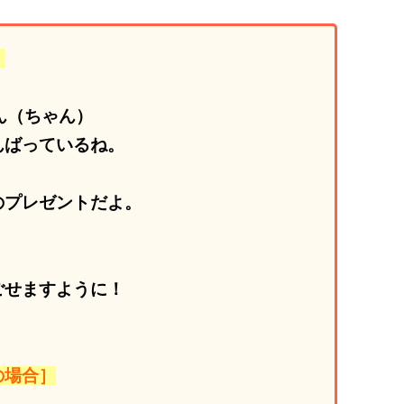
］
ん（ちゃん）
んばっているね。
のプレゼントだよ。
ごせますように！
の場合］