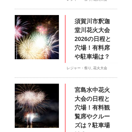
須賀川市釈迦
堂川花火大会
2026の日程と
穴場！有料席
や駐車場は？
レジャー・祭り
,
花火大会
宮島水中花火
大会の日程と
穴場！有料観
覧席やクルー
ズは？駐車場