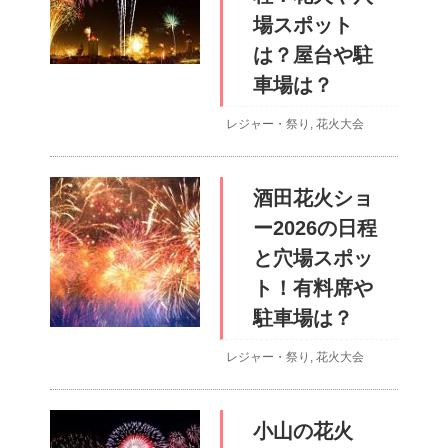
場スポット
は？屋台や駐
車場は？
レジャー・祭り
,
花火大会
酒田花火ショ
ー2026の日程
と穴場スポッ
ト！有料席や
駐車場は？
レジャー・祭り
,
花火大会
小山の花火