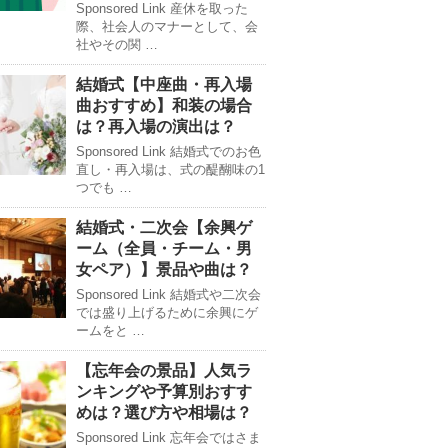
Sponsored Link 産休を取った
際、社会人のマナーとして、会
社やその関 …
結婚式【中座曲・再入場
曲おすすめ】和装の場合
は？再入場の演出は？
Sponsored Link 結婚式でのお色
直し・再入場は、式の醍醐味の1
つでも …
結婚式・二次会【余興ゲ
ーム（全員・チーム・男
女ペア）】景品や曲は？
Sponsored Link 結婚式や二次会
では盛り上げるために余興にゲ
ームをと …
【忘年会の景品】人気ラ
ンキングや予算別おすす
めは？選び方や相場は？
Sponsored Link 忘年会ではさま