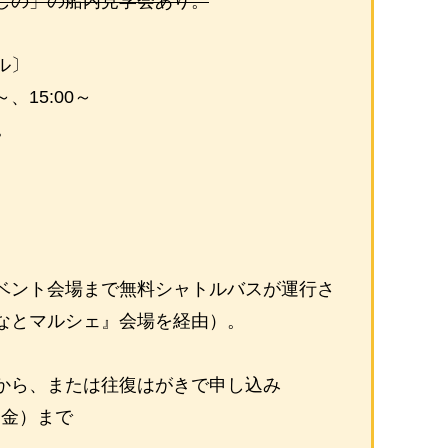
しの」の船内見学会あり。
ル〕
～、15:00～
。
ベント会場まで無料シャトルバスが運行さ
なとマルシェ』会場を経由）。
から、または往復はがきで申し込み
6（金）まで