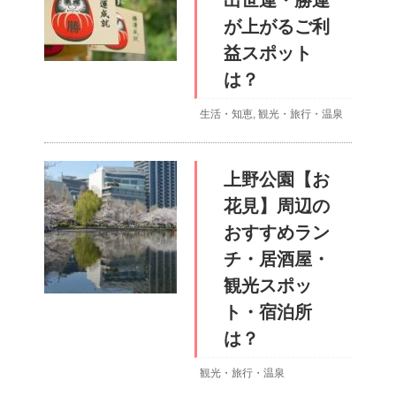
出世運・勝運
が上がるご利
益スポット
は？
生活・知恵
,
観光・旅行・温泉
上野公園【お
花見】周辺の
おすすめラン
チ・居酒屋・
観光スポッ
ト・宿泊所
は？
観光・旅行・温泉