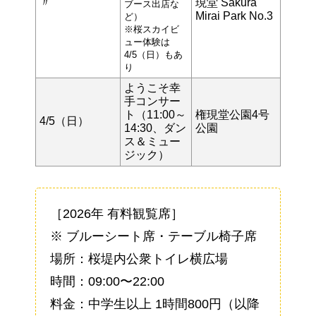
〃
現堂 Sakura
ブース出店な
Mirai Park No.3
ど）
※桜スカイビ
ュー体験は
4/5（日）もあ
り
ようこそ幸
手コンサー
ト（11:00～
権現堂公園4号
4/5（日）
14:30、ダン
公園
ス＆ミュー
ジック）
［2026年 有料観覧席］
※ ブルーシート席・テーブル椅子席
場所：桜堤内公衆トイレ横広場
時間：09:00〜22:00
料金：中学生以上 1時間800円（以降