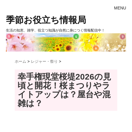
MENU
季節お役立ち情報局
生活の知恵、雑学、役立つ知識が自然に身につく情報配信中！
ホーム
>
レジャー・祭り
>
幸手権現堂桜堤2026の見
頃と開花！桜まつりやラ
イトアップは？屋台や混
雑は？