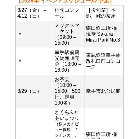
［2026年 イベントスケジュール 予定］
3/27（金）～
俳句コンク
［投句箱］本
4/12（日）
ール
部、峠の茶屋
ミックスマ
森田鉄工所 権
ーケット
〃
現堂 Sakura
（09:00～
Mirai Park No.3
15:00）
幸手駅前観
東武鉄道幸手駅
光物産販売
〃
改札口前コンコ
会（13:00～
ース
16:00）
お茶会
（10:00～
3/29（日）
15:00、500
幸手市北公民館
円、定員
100名）
さくらふれ
あいまつり
（桜スカイビ
ュー体験、キ
森田鉄工所 権
ッチンカー、