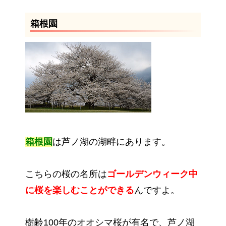
箱根園
箱根園
は芦ノ湖の湖畔にあります。
こちらの桜の名所は
ゴールデンウィーク中
に桜を楽しむことができる
んですよ。
樹齢100年のオオシマ桜が有名で、芦ノ湖