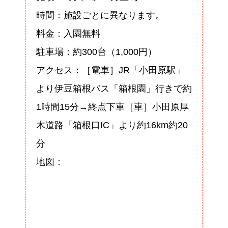
時間：施設ごとに異なります。
料金：入園無料
駐車場：約300台（1,000円）
アクセス：［電車］JR「小田原駅」
より伊豆箱根バス「箱根園」行きで約
1時間15分→終点下車［車］小田原厚
木道路「箱根口IC」より約16km約20
分
地図：