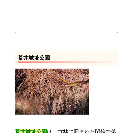
荒井城址公園
荒井城址公園
は、竹林に囲まれた閑静で落