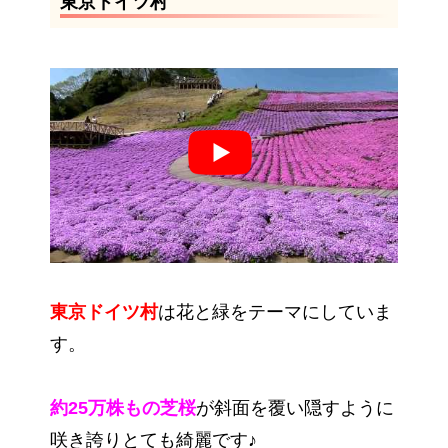
東京ドイツ村
東京ドイツ村
は花と緑をテーマにしていま
す。
約25万株もの芝桜
が斜面を覆い隠すように
咲き誇りとても綺麗です♪