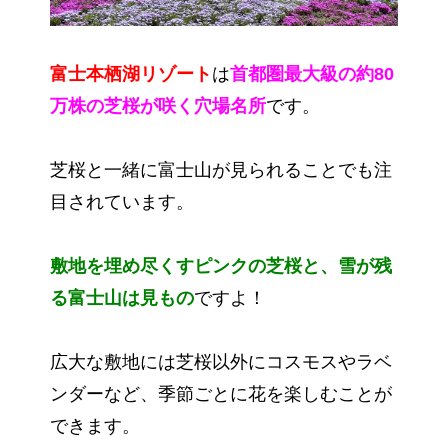
富士本栖湖リゾート
は
首都圏最大級の約80
万株の芝桜が咲く穴場名所
です。
芝桜と一緒に富士山が見られることでも注
目されています。
敷地を埋め尽くすピンクの芝桜と、雪が残
る富士山は見もの
ですよ！
広大な敷地には芝桜以外にコスモスやラベ
ンダーなど、季節ごとに花を楽しむことが
できます。