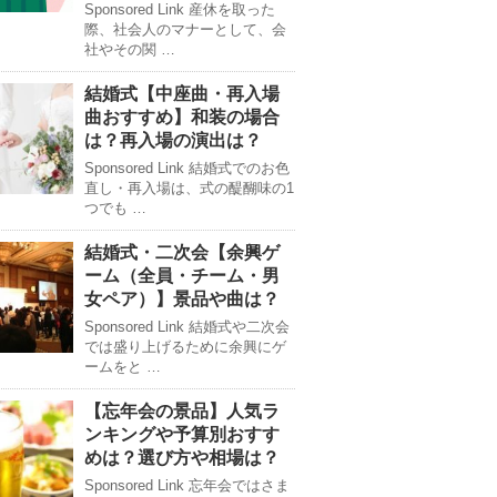
Sponsored Link 産休を取った
際、社会人のマナーとして、会
社やその関 …
結婚式【中座曲・再入場
曲おすすめ】和装の場合
は？再入場の演出は？
Sponsored Link 結婚式でのお色
直し・再入場は、式の醍醐味の1
つでも …
結婚式・二次会【余興ゲ
ーム（全員・チーム・男
女ペア）】景品や曲は？
Sponsored Link 結婚式や二次会
では盛り上げるために余興にゲ
ームをと …
【忘年会の景品】人気ラ
ンキングや予算別おすす
めは？選び方や相場は？
Sponsored Link 忘年会ではさま