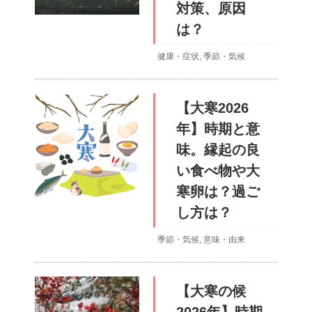
対策、原因
は？
健康・症状
,
季節・気候
【大寒2026
年】時期と意
味。縁起の良
い食べ物や大
寒卵は？過ご
し方は？
季節・気候
,
意味・由来
【大寒の候