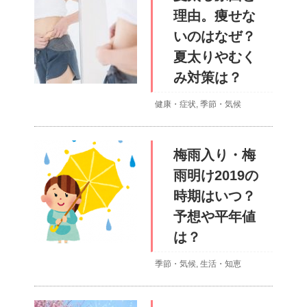
理由。痩せな
いのはなぜ？
夏太りやむく
み対策は？
健康・症状
,
季節・気候
梅雨入り・梅
雨明け2019の
時期はいつ？
予想や平年値
は？
季節・気候
,
生活・知恵