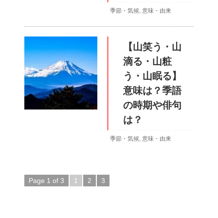
季節・気候
,
意味・由来
【山笑う・山
滴る・山粧
う・山眠る】
意味は？季語
の時期や俳句
は？
季節・気候
,
意味・由来
Page 1 of 3
1
2
3