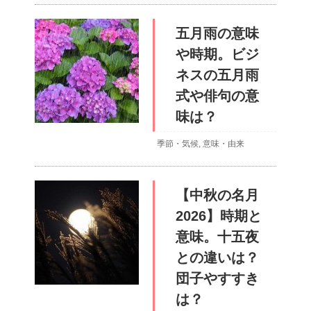
五月雨の意味
や時期。ビジ
ネスの五月雨
式や俳句の意
味は？
季節・気候
,
意味・由来
【中秋の名月
2026】時期と
意味。十五夜
との違いは？
団子やすすき
は？