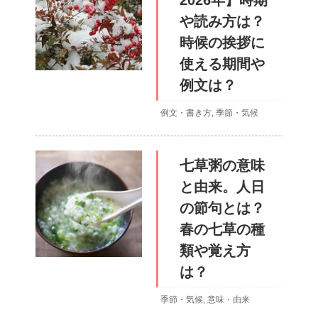
2026年】時期
や読み方は？
時候の挨拶に
使える期間や
例文は？
例文・書き方
,
季節・気候
七草粥の意味
と由来。人日
の節句とは？
春の七草の種
類や覚え方
は？
季節・気候
,
意味・由来