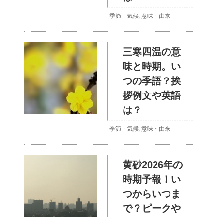
季節・気候
,
意味・由来
三寒四温の意
味と時期。い
つの季語？挨
拶例文や英語
は？
季節・気候
,
意味・由来
黄砂2026年の
時期予報！い
つからいつま
で？ピークや