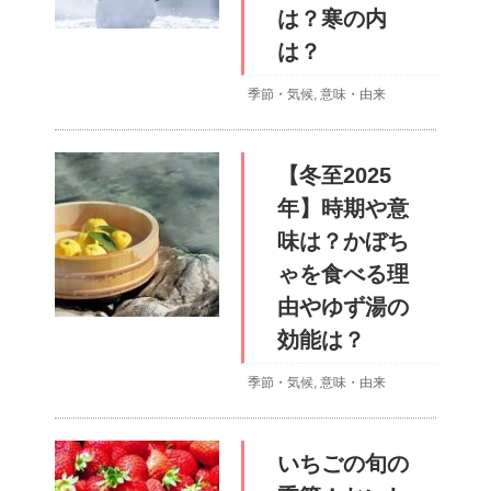
は？寒の内
は？
季節・気候
,
意味・由来
【冬至2025
年】時期や意
味は？かぼち
ゃを食べる理
由やゆず湯の
効能は？
季節・気候
,
意味・由来
いちごの旬の