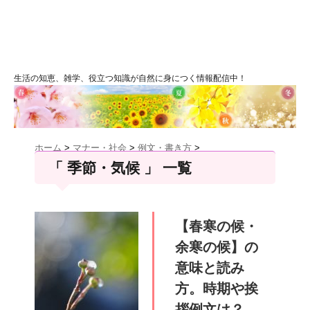
生活の知恵、雑学、役立つ知識が自然に身につく情報配信中！
ホーム
>
マナー・社会
>
例文・書き方
>
「 季節・気候 」 一覧
【春寒の候・
余寒の候】の
意味と読み
方。時期や挨
拶例文は？