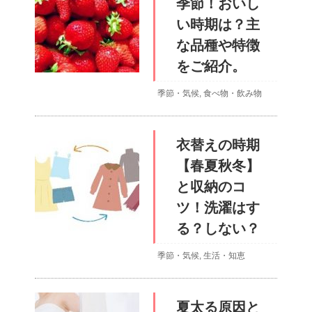
季節！おいし
い時期は？主
な品種や特徴
をご紹介。
季節・気候
,
食べ物・飲み物
衣替えの時期
【春夏秋冬】
と収納のコ
ツ！洗濯はす
る？しない？
季節・気候
,
生活・知恵
夏太る原因と