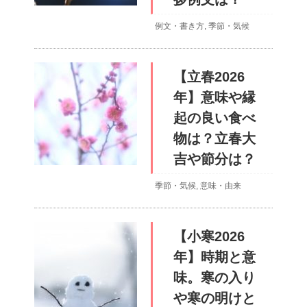
例文・書き方
,
季節・気候
【立春2026
年】意味や縁
起の良い食べ
物は？立春大
吉や節分は？
季節・気候
,
意味・由来
【小寒2026
年】時期と意
味。寒の入り
や寒の明けと