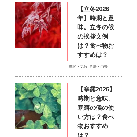
【立冬2026
年】時期と意
味。立冬の候
の挨拶文例
は？食べ物お
すすめは？
季節・気候
,
意味・由来
【寒露2026】
時期と意味。
寒露の候の使
い方は？食べ
物おすすめ
は？