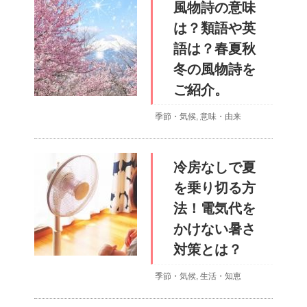
風物詩の意味
は？類語や英
語は？春夏秋
冬の風物詩を
ご紹介。
季節・気候
,
意味・由来
冷房なしで夏
を乗り切る方
法！電気代を
かけない暑さ
対策とは？
季節・気候
,
生活・知恵