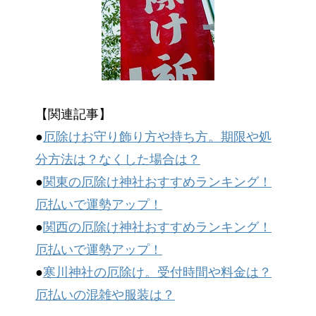
【関連記事】
●
厄除けお守り飾り方や持ち方。期限や処
分方法は？なくした場合は？
●
関東の厄除け神社おすすめランキング！
厄払いで運勢アップ！
●
関西の厄除け神社おすすめランキング！
厄払いで運勢アップ！
●
寒川神社の厄除け。受付時間や料金は？
厄払いの混雑や服装は？