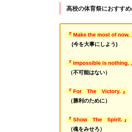
高校の体育祭におすすめ
『 Make the most of now.
(今を大事にしよう)
『 Impossible is nothing.
（不可能はない）
『 For The Victory. 』
（勝利のために）
『 Show The Spirit. 』
（魂をみせろ）