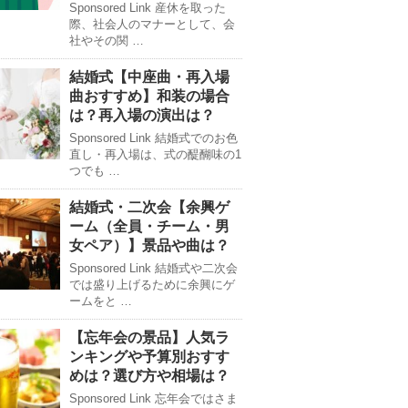
Sponsored Link 産休を取った
際、社会人のマナーとして、会
社やその関 …
結婚式【中座曲・再入場
曲おすすめ】和装の場合
は？再入場の演出は？
Sponsored Link 結婚式でのお色
直し・再入場は、式の醍醐味の1
つでも …
結婚式・二次会【余興ゲ
ーム（全員・チーム・男
女ペア）】景品や曲は？
Sponsored Link 結婚式や二次会
では盛り上げるために余興にゲ
ームをと …
【忘年会の景品】人気ラ
ンキングや予算別おすす
めは？選び方や相場は？
Sponsored Link 忘年会ではさま