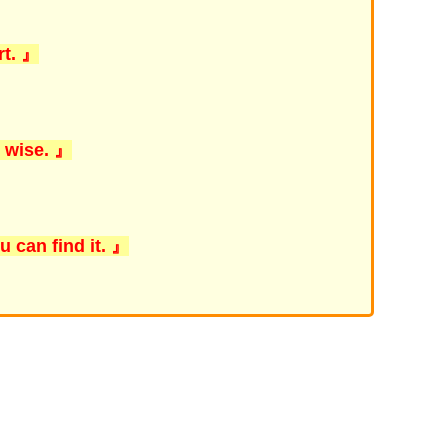
rt. 』
 wise. 』
 can find it. 』