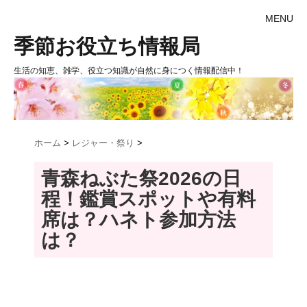
MENU
季節お役立ち情報局
生活の知恵、雑学、役立つ知識が自然に身につく情報配信中！
ホーム
>
レジャー・祭り
>
青森ねぶた祭2026の日
程！鑑賞スポットや有料
席は？ハネト参加方法
は？