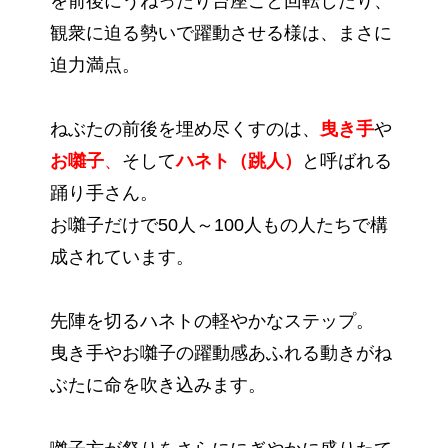
を前後にうねったり台座ごと回転したり、
観衆に迫る勢いで躍動させる様は、まさに
迫力満点。
ねぶたの前後を埋め尽くすのは、
曳き手
や
お囃子
、
そして
ハネト（跳人）
と呼ばれる
踊り手さん。
お囃子だけで50人～100人もの人たちで構
成されています。
先陣を切るハネトの軽やかなステップ。
曳き手やお囃子の躍動感あふれる動きがね
ぶたに命を吹き込みます。