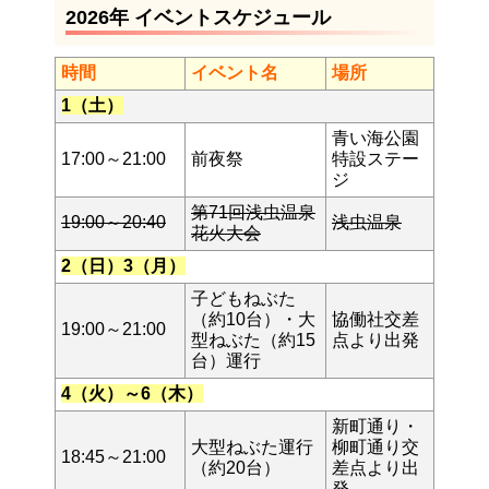
2026年 イベントスケジュール
時間
イベント名
場所
1（土）
青い海公園
17:00～21:00
前夜祭
特設ステー
ジ
第71回浅虫温泉
19:00～20:40
浅虫温泉
花火大会
2（日）3（月）
子どもねぶた
（約10台）・大
協働社交差
19:00～21:00
型ねぶた（約15
点より出発
台）運行
4（火）～6（木）
新町通り・
大型ねぶた運行
柳町通り交
18:45～21:00
（約20台）
差点より出
発