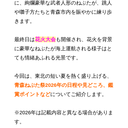
に、絢爛豪華な武者人形のねぶたが、跳人
や囃子方たちと青森市内を賑やかに練り歩
きます。
花
最終日は
火大会
も開催され、花火を背景
に豪華なねぶたが海上運航される様子はと
ても情緒あふれる光景です。
今回は、東北の短い夏を熱く盛り上げる、
青森ねぶた祭2026年の日程や見どころ、鑑
賞ポイントなど
についてご紹介します。
※2026年は記載内容と異なる場合がありま
す。