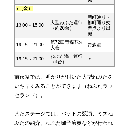
7（金）
新町通り・
大型ねぶた運行
柳町通り交
13:00～15:00
（約20台）
差点より出
発
第72回青森花火
19:15～21:00
青森港
大会
ねぶた海上運行
19:15～21:00
〃
（4台）
前夜祭では、明かりが付いた大型ねぶたを
いち早くみることができます（ねぶたラッ
セランド）。
またステージでは、バケトの競演、ミスね
ぶたの紹介、ねぶた囃子演奏などが行われ