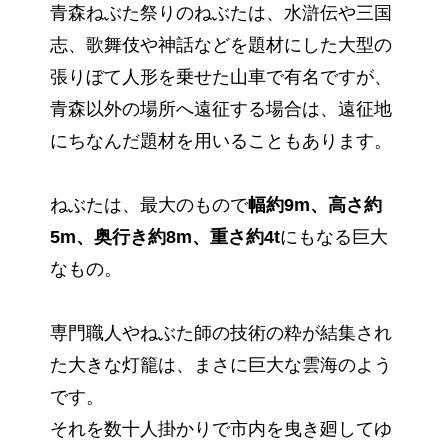
青森ねぶた祭りのねぶたは、水滸伝や三国
志、歌舞伎や神話などを題材にした大型の
張りぼて人形を乗せた山車で有名ですが、
青森以外の場所へ遠征する場合は、遠征地
にちなんだ題材を用いることもあります。
ねぶたは、最大のもので
幅約9m、高さ約
5m、奥行き約8m、重さ約4t
にもなる巨大
なもの。
専門職人やねぶた師の技術の粋が結集され
た大きな灯籠は、まさに巨大な雲海のよう
です。
それを数十人掛かりで市内を曳き廻してゆ