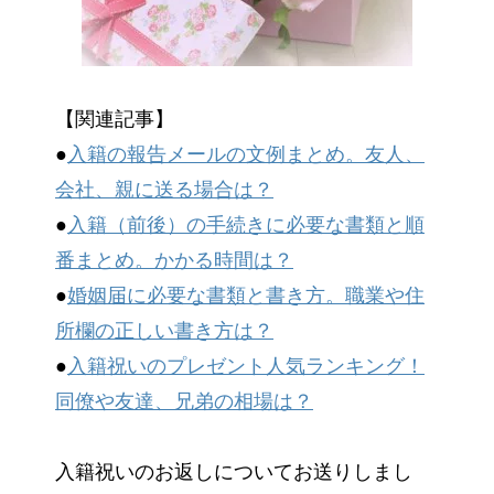
【関連記事】
●
入籍の報告メールの文例まとめ。友人、
会社、親に送る場合は？
●
入籍（前後）の手続きに必要な書類と順
番まとめ。かかる時間は？
●
婚姻届に必要な書類と書き方。職業や住
所欄の正しい書き方は？
●
入籍祝いのプレゼント人気ランキング！
同僚や友達、兄弟の相場は？
入籍祝いのお返しについてお送りしまし