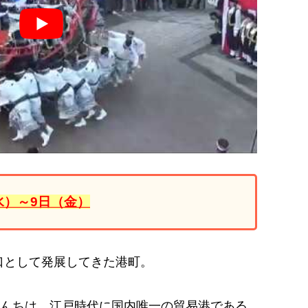
（水）～9日（金）
口として発展してきた港町。
くんちは、江戸時代に国内唯一の貿易港である