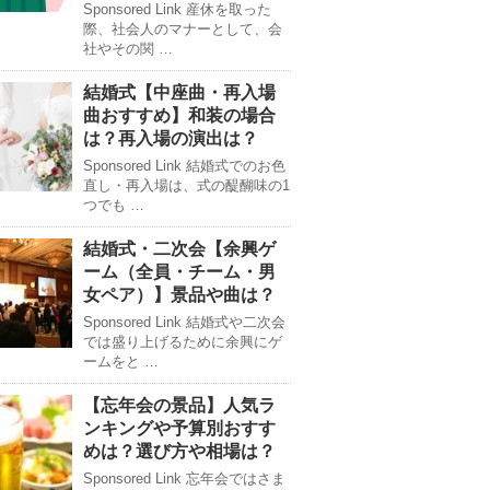
Sponsored Link 産休を取った
際、社会人のマナーとして、会
社やその関 …
結婚式【中座曲・再入場
曲おすすめ】和装の場合
は？再入場の演出は？
Sponsored Link 結婚式でのお色
直し・再入場は、式の醍醐味の1
つでも …
結婚式・二次会【余興ゲ
ーム（全員・チーム・男
女ペア）】景品や曲は？
Sponsored Link 結婚式や二次会
では盛り上げるために余興にゲ
ームをと …
【忘年会の景品】人気ラ
ンキングや予算別おすす
めは？選び方や相場は？
Sponsored Link 忘年会ではさま