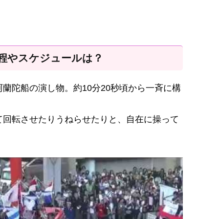
日程やスケジュールは？
蘭陀船の演し物。約10分20秒頃から一斉に構
。
て回転させたりうねらせたりと、自在に操って