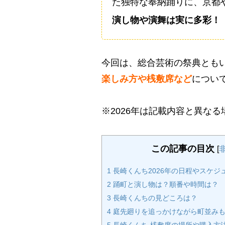
た独特な奉納踊りに、京都
演し物や演舞は実に多彩！
今回は、総合芸術の祭典とも
楽しみ方や桟敷席など
につい
※2026年は記載内容と異な
この記事の目次
[
1
長崎くんち2026年の日程やスケジ
2
踊町と演し物は？順番や時間は？
3
長崎くんちの見どころは？
4
庭先廻りを追っかけながら町並み
5
長崎くんち 桟敷席の場所や購入方