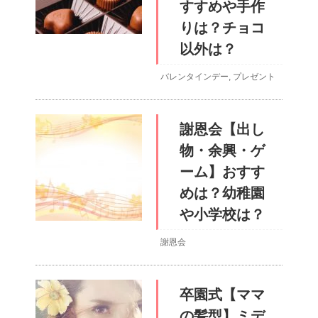
すすめや手作
りは？チョコ
以外は？
バレンタインデー
,
プレゼント
謝恩会【出し
物・余興・ゲ
ーム】おすす
めは？幼稚園
や小学校は？
謝恩会
卒園式【ママ
の髪型】ミデ