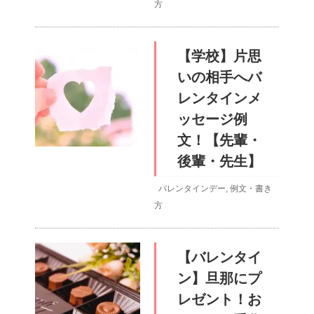
方
【学校】片思
いの相手へバ
レンタインメ
ッセージ例
文！【先輩・
後輩・先生】
バレンタインデー
,
例文・書き
方
【バレンタイ
ン】旦那にプ
レゼント！お