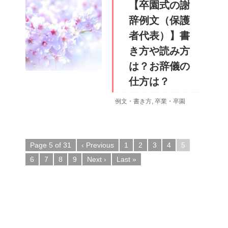
【卒園式の謝
辞例文（保護
者代表）】書
き方や読み方
は？お辞儀の
仕方は？
例文・書き方
,
卒業・卒園
Page 5 of 31
‹ Previous
1
2
3
4
5
6
7
8
9
Next ›
Last »