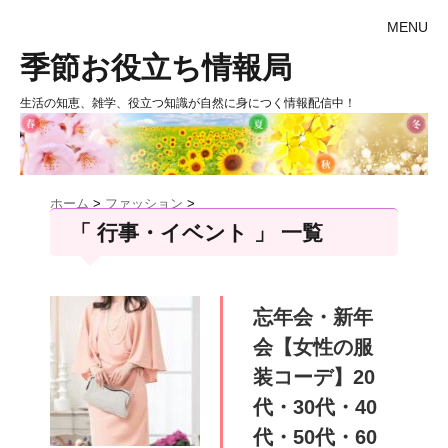
MENU
季節お役立ち情報局
生活の知恵、雑学、役立つ知識が自然に身につく情報配信中！
ホーム
>
ファッション
>
「 行事・イベント 」 一覧
忘年会・新年
会【女性の服
装コーデ】20
代・30代・40
代・50代・60