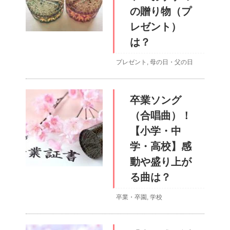
の贈り物（プ
レゼント）
は？
プレゼント
,
母の日・父の日
卒業ソング
（合唱曲）！
【小学・中
学・高校】感
動や盛り上が
る曲は？
卒業・卒園
,
学校