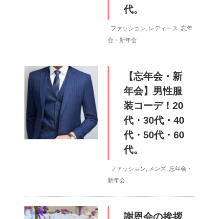
代。
ファッション
,
レディース
,
忘年
会・新年会
【忘年会・新
年会】男性服
装コーデ！20
代・30代・40
代・50代・60
代。
ファッション
,
メンズ
,
忘年会・
新年会
謝恩会の挨拶