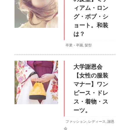
ィアム・ロン
グ・ボブ・シ
ョート。和装
は？
卒業・卒園
,
髪型
大学謝恩会
【女性の服装
マナー】ワン
ピース・ドレ
ス・着物・ス
ーツ。
ファッション
,
レディース
,
謝恩
会