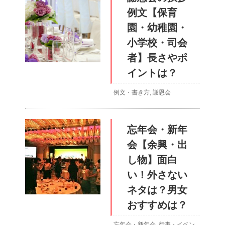
例文【保育
園・幼稚園・
小学校・司会
者】長さやポ
イントは？
例文・書き方
,
謝恩会
忘年会・新年
会【余興・出
し物】面白
い！外さない
ネタは？男女
おすすめは？
忘年会・新年会
,
行事・イベン