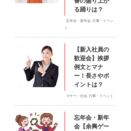
番の盛り上が
る踊りは？
忘年会・新年会
,
行事・イベン
ト
【新入社員の
歓迎会】挨拶
例文とマナ
ー！長さやポ
イントは？
マナー・社会
,
行事・イベント
忘年会・新年
会【余興ゲー