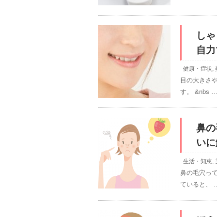
しゃ
自力
健康・症状
,
目の大きさ
す。 &nbs 
鼻の
いに
生活・知恵
,
鼻の毛穴っ
ていると、 