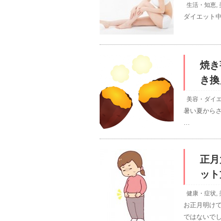
生活・知恵
,
ダイエット
焼き
き換
美容・ダイ
暑い夏から
…
正月
ット
健康・症状
,
お正月明け
ではないでし