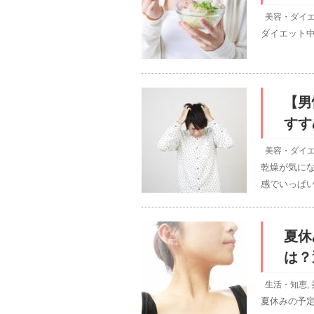
美容・ダイ
ダイエット
【男
すす
美容・ダイ
乾燥が気に
感でいっぱい
夏休
は？
生活・知恵
,
夏休みの予