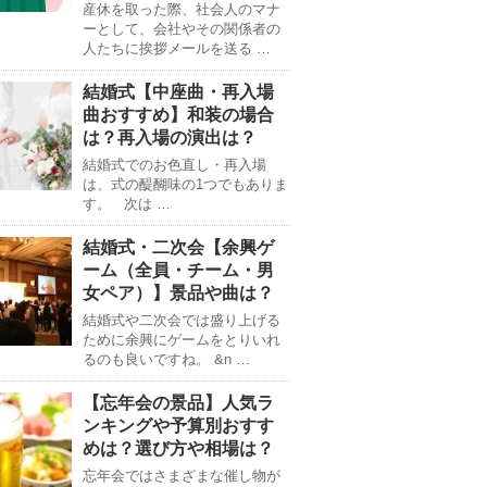
産休を取った際、社会人のマナ
ーとして、会社やその関係者の
人たちに挨拶メールを送る …
結婚式【中座曲・再入場
曲おすすめ】和装の場合
は？再入場の演出は？
結婚式でのお色直し・再入場
は、式の醍醐味の1つでもありま
す。 次は …
結婚式・二次会【余興ゲ
ーム（全員・チーム・男
女ペア）】景品や曲は？
結婚式や二次会では盛り上げる
ために余興にゲームをとりいれ
るのも良いですね。 &n …
【忘年会の景品】人気ラ
ンキングや予算別おすす
めは？選び方や相場は？
忘年会ではさまざまな催し物が