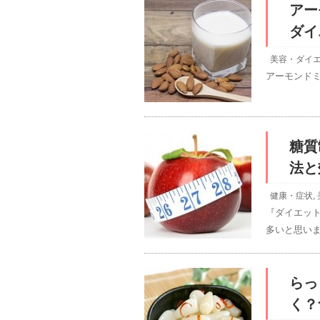
アー
ダイ
美容・ダイ
アーモンド
糖質
法と
健康・症状
,
『ダイエッ
多いと思いま
らっ
く？