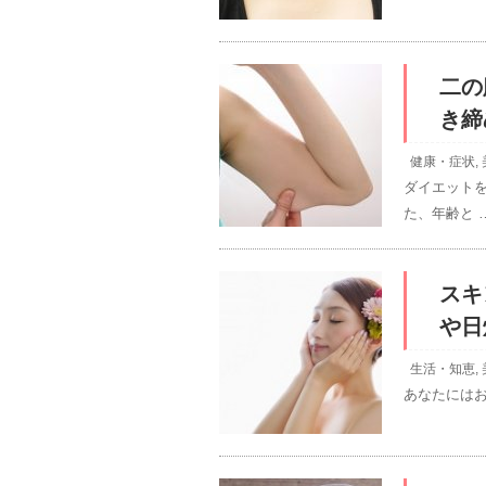
二の
き締
健康・症状
,
ダイエット
た、年齢と 
スキ
や日
生活・知恵
,
あなたには