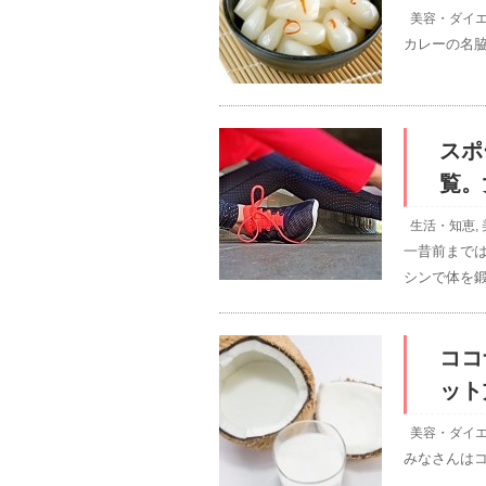
美容・ダイ
カレーの名
スポ
覧。
生活・知恵
,
一昔前まで
シンで体を鍛
ココ
ット
美容・ダイ
みなさんは