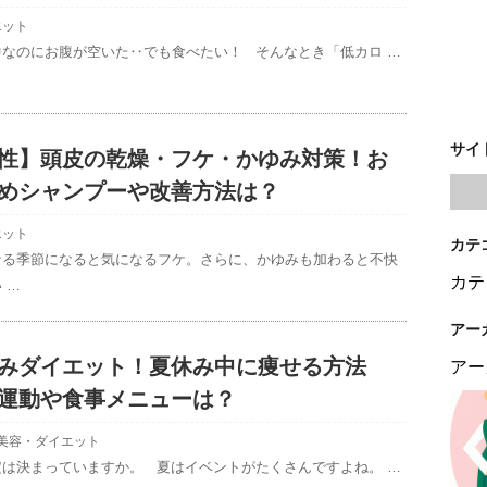
エット
中なのにお腹が空いた‥でも食べたい！ そんなとき「低カロ …
サイ
性】頭皮の乾燥・フケ・かゆみ対策！お
めシャンプーや改善方法は？
エット
カテ
なる季節になると気になるフケ。さらに、かゆみも加わると不快
カテ
 …
アー
みダイエット！夏休み中に痩せる方法
アー
運動や食事メニューは？
美容・ダイエット
定は決まっていますか。 夏はイベントがたくさんですよね。 …