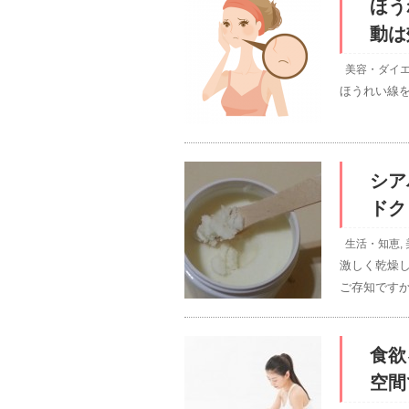
ほう
動は
美容・ダイ
ほうれい線
シア
ドク
生活・知恵
,
激しく乾燥
ご存知ですか
食欲
空間