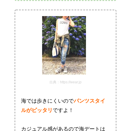
出典：https://wear.jp
海では歩きにくいので
パンツスタイ
ルがピッタリ
ですよ！
カジュアル感があるので海デートは