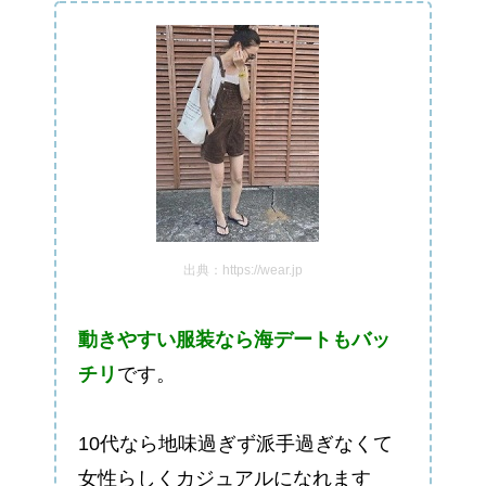
出典：https://wear.jp
動きやすい服装なら海デートもバッ
チリ
です。
10代なら地味過ぎず派手過ぎなくて
女性らしくカジュアルになれます