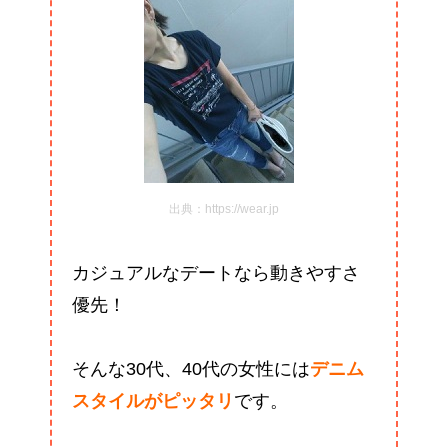
出典：https://wear.jp
カジュアルなデートなら動きやすさ
優先！
そんな30代、40代の女性には
デニム
スタイルがピッタリ
です。