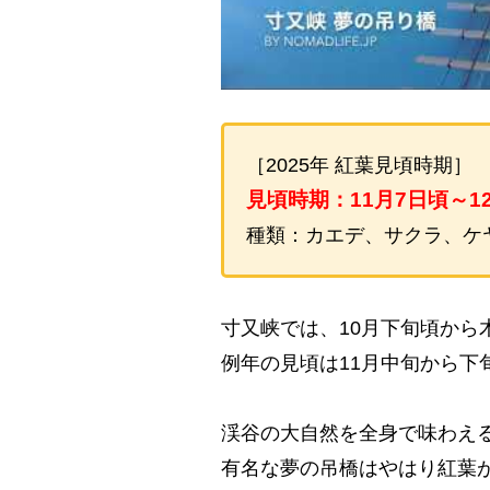
［2025年 紅葉見頃時期］
見頃時期：11月7日頃～1
種類：カエデ、サクラ、ケ
寸又峡では、10月下旬頃から
例年の見頃は11月中旬から下
渓谷の大自然を全身で味わえ
有名な夢の吊橋はやはり紅葉