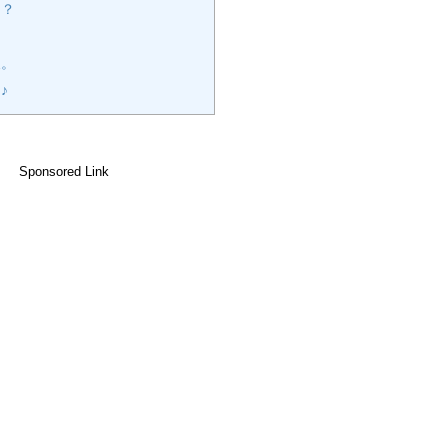
は？
報。
♪
Sponsored Link