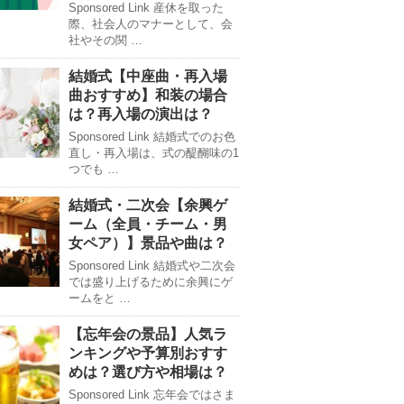
Sponsored Link 産休を取った
際、社会人のマナーとして、会
社やその関 …
結婚式【中座曲・再入場
曲おすすめ】和装の場合
は？再入場の演出は？
Sponsored Link 結婚式でのお色
直し・再入場は、式の醍醐味の1
つでも …
結婚式・二次会【余興ゲ
ーム（全員・チーム・男
女ペア）】景品や曲は？
Sponsored Link 結婚式や二次会
では盛り上げるために余興にゲ
ームをと …
【忘年会の景品】人気ラ
ンキングや予算別おすす
めは？選び方や相場は？
Sponsored Link 忘年会ではさま