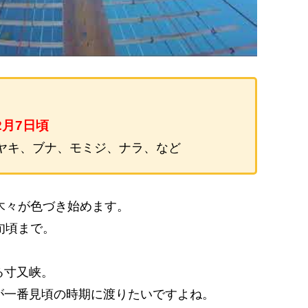
2月7日頃
ヤキ、ブナ、モミジ、ナラ、など
木々が色づき始めます。
旬頃まで。
る寸又峡。
が一番見頃の時期に渡りたいですよね。