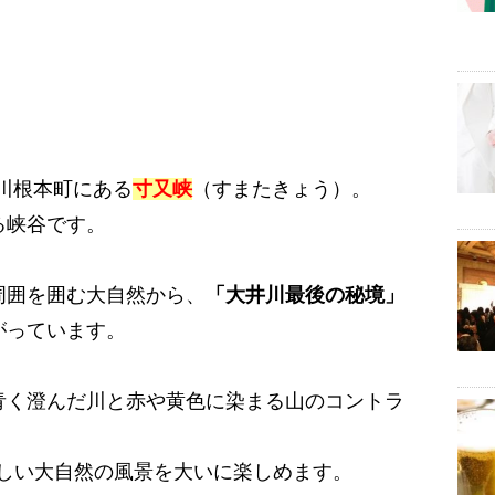
川根本町にある
寸又峡
（すまたきょう）。
る峡谷です。
周囲を囲む大自然から、
「大井川最後の秘境」
がっています。
青く澄んだ川と赤や黄色に染まる山のコントラ
美しい大自然の風景を大いに楽しめます。