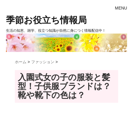
MENU
季節お役立ち情報局
生活の知恵、雑学、役立つ知識が自然に身につく情報配信中！
ホーム
>
ファッション
>
入園式女の子の服装と髪
型！子供服ブランドは？
靴や靴下の色は？