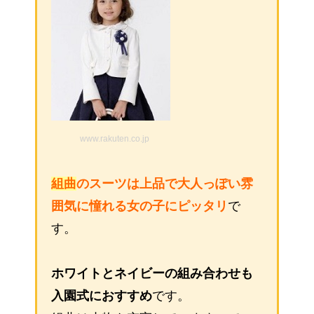
www.rakuten.co.jp
組曲
のスーツは上品で大人っぽい雰
囲気に憧れる女の子にピッタリ
で
す。
ホワイトとネイビーの組み合わせも
入園式におすすめ
です。