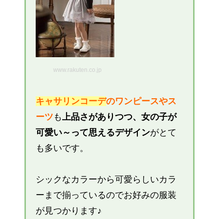
www.rakuten.co.jp
キャサリンコーデ
のワンピースやス
ーツ
も
上品さがありつつ、女の子が
可愛い～って思えるデザイン
がとて
も多いです。
シックなカラーから可愛らしいカラ
ーまで揃っているのでお好みの服装
が見つかります♪