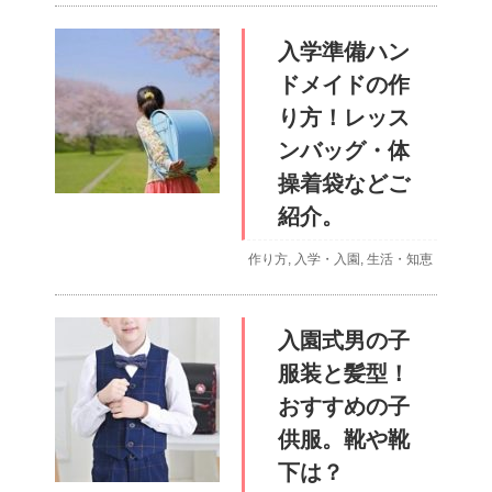
入学準備ハン
ドメイドの作
り方！レッス
ンバッグ・体
操着袋などご
紹介。
作り方
,
入学・入園
,
生活・知恵
入園式男の子
服装と髪型！
おすすめの子
供服。靴や靴
下は？