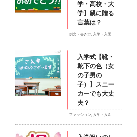
学・高校・大
学】親に贈る
言葉は？
例文・書き方
,
入学・入園
入学式【靴・
靴下の色（女
の子男の
子）】スニー
カーでも大丈
夫？
ファッション
,
入学・入園