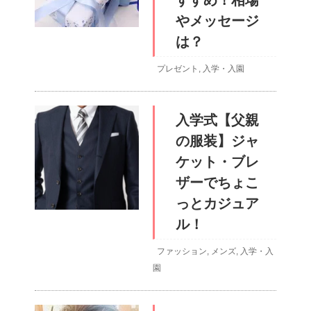
すすめ！相場
やメッセージ
は？
プレゼント
,
入学・入園
入学式【父親
の服装】ジャ
ケット・ブレ
ザーでちょこ
っとカジュア
ル！
ファッション
,
メンズ
,
入学・入
園