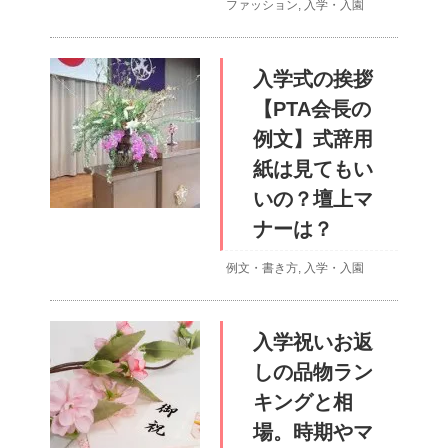
ファッション
,
入学・入園
入学式の挨拶
【PTA会長の
例文】式辞用
紙は見てもい
いの？壇上マ
ナーは？
例文・書き方
,
入学・入園
入学祝いお返
しの品物ラン
キングと相
場。時期やマ