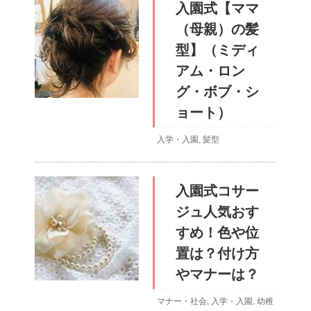
入園式【ママ
（母親）の髪
型】（ミディ
アム・ロン
グ・ボブ・シ
ョート）
入学・入園
,
髪型
入園式コサー
ジュ人気おす
すめ！色や位
置は？付け方
やマナーは？
マナー・社会
,
入学・入園
,
幼稚