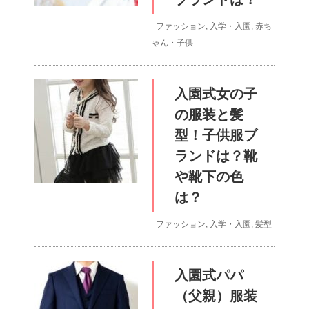
ファッション
,
入学・入園
,
赤ち
ゃん・子供
入園式女の子
の服装と髪
型！子供服ブ
ランドは？靴
や靴下の色
は？
ファッション
,
入学・入園
,
髪型
入園式パパ
（父親）服装