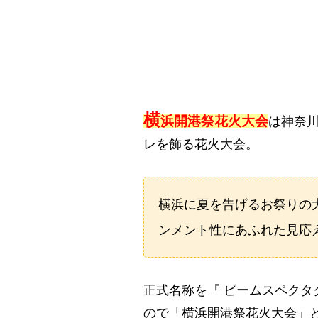
横
浜開港祭花火大会
は神奈
レを飾る花火大会。
横浜に夏を告げるお祭りの
ンメント性にあふれた見応
正式名称を『 ビームスペクタク
ので「横浜開港祭花火大会」