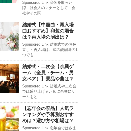
Sponsored Link 産休を取った
際、社会人のマナーとして、会
社やその関 …
結婚式【中座曲・再入場
曲おすすめ】和装の場合
は？再入場の演出は？
Sponsored Link 結婚式でのお色
直し・再入場は、式の醍醐味の1
つでも …
結婚式・二次会【余興ゲ
ーム（全員・チーム・男
女ペア）】景品や曲は？
Sponsored Link 結婚式や二次会
では盛り上げるために余興にゲ
ームをと …
【忘年会の景品】人気ラ
ンキングや予算別おすす
めは？選び方や相場は？
Sponsored Link 忘年会ではさま