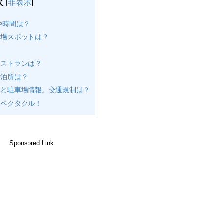
次
[
非表示
]
や時間は？
場スポットは？
ストランは？
宿泊所は？
と駐車場情報。交通規制は？
ペクタクル！
Sponsored Link