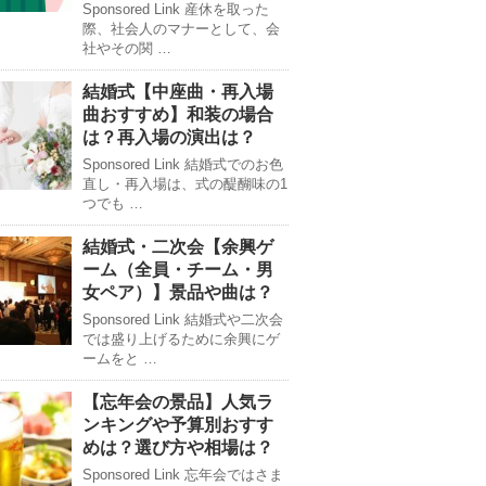
Sponsored Link 産休を取った
際、社会人のマナーとして、会
社やその関 …
結婚式【中座曲・再入場
曲おすすめ】和装の場合
は？再入場の演出は？
Sponsored Link 結婚式でのお色
直し・再入場は、式の醍醐味の1
つでも …
結婚式・二次会【余興ゲ
ーム（全員・チーム・男
女ペア）】景品や曲は？
Sponsored Link 結婚式や二次会
では盛り上げるために余興にゲ
ームをと …
【忘年会の景品】人気ラ
ンキングや予算別おすす
めは？選び方や相場は？
Sponsored Link 忘年会ではさま