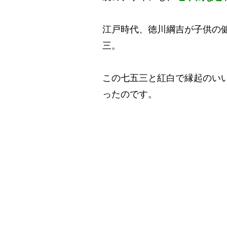
江戸時代、徳川綱吉が子供の
三。
この七五三と紅白で縁起のい
ったのです。