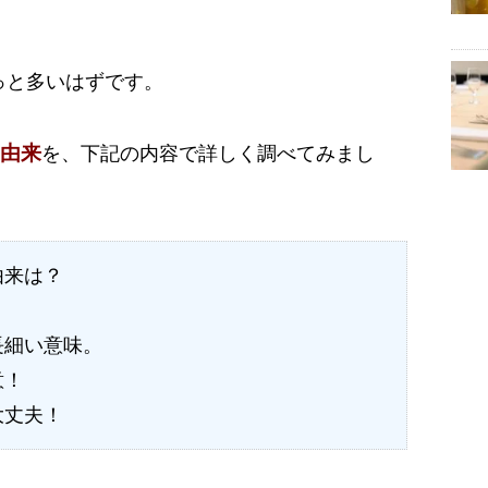
っと多いはずです。
由来
を、下記の内容で詳しく調べてみまし
由来は？
長細い意味。
意！
大丈夫！