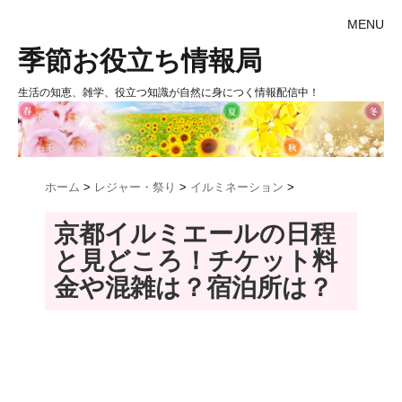
MENU
季節お役立ち情報局
生活の知恵、雑学、役立つ知識が自然に身につく情報配信中！
ホーム
>
レジャー・祭り
>
イルミネーション
>
京都イルミエールの日程
と見どころ！チケット料
金や混雑は？宿泊所は？