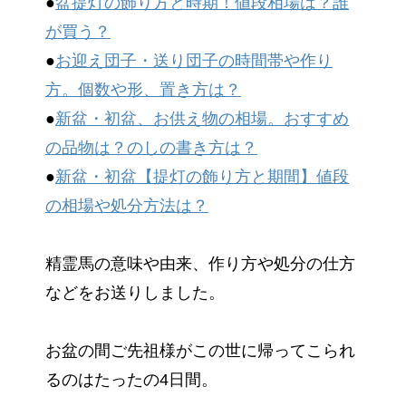
●
盆提灯の飾り方と時期！値段相場は？誰
が買う？
●
お迎え団子・送り団子の時間帯や作り
方。個数や形、置き方は？
●
新盆・初盆、お供え物の相場。おすすめ
の品物は？のしの書き方は？
●
新盆・初盆【提灯の飾り方と期間】値段
の相場や処分方法は？
精霊馬の意味や由来、作り方や処分の仕方
などをお送りしました。
お盆の間ご先祖様がこの世に帰ってこられ
るのはたったの4日間。