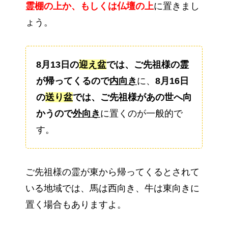
霊棚の上か、もしくは仏壇の上
に置きまし
ょう。
8月13日の
迎え盆
では、ご先祖様の霊
が帰ってくるので
内向き
に、
8月16日
の
送り盆
では、ご先祖様があの世へ向
かうので
外向き
に置くのが一般的で
す。
ご先祖様の霊が東から帰ってくるとされて
いる地域では、馬は西向き、牛は東向きに
置く場合もありますよ。