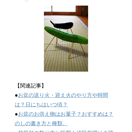
【関連記事】
●
お盆の送り火・迎え火のやり方や時間
は？日にちはいつ頃？
●
お盆のお供え物はお菓子？おすすめは？
のしの書き方と種類。