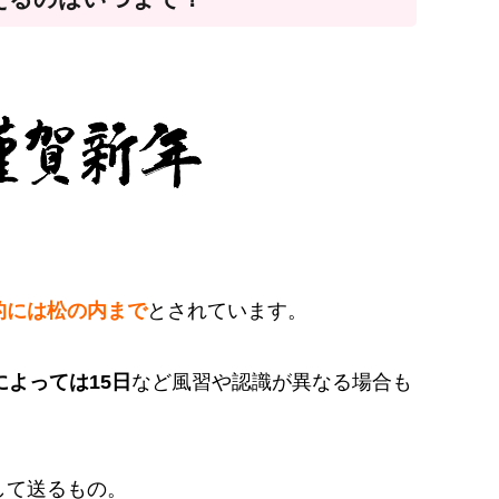
的には松の内まで
とされています。
によっては15日
など風習や認識が異なる場合も
して送るもの。