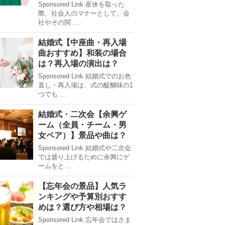
Sponsored Link 産休を取った
際、社会人のマナーとして、会
社やその関 …
結婚式【中座曲・再入場
曲おすすめ】和装の場合
は？再入場の演出は？
Sponsored Link 結婚式でのお色
直し・再入場は、式の醍醐味の1
つでも …
結婚式・二次会【余興ゲ
ーム（全員・チーム・男
女ペア）】景品や曲は？
Sponsored Link 結婚式や二次会
では盛り上げるために余興にゲ
ームをと …
【忘年会の景品】人気ラ
ンキングや予算別おすす
めは？選び方や相場は？
Sponsored Link 忘年会ではさま