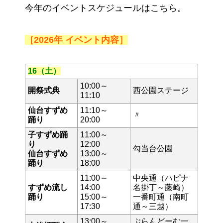
今年のイベントスケジュールはこちら。
［2026年 イベント内容］
16（土）
10:00～
開祭式典
西公園ステージ
11:10
仙台すずめ
11:10～
〃
踊り
20:00
子すずめ踊
11:00～
り
12:00
勾当台公園
仙台すずめ
13:00～
踊り
18:00
11:00～
中央通（ハピナ
すずめ流し
14:00
名掛丁～藤崎）
踊り
15:00～
一番町通（南町
17:30
通～三越）
13:00～
ぶらんどーむ一