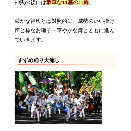
神輿の後には
豪華な11基の山鉾
。
厳かな神輿とは対照的に、威勢のいい掛け
声と粋なお囃子・華やかな舞とともに進ん
でいきます。
すずめ踊り大流し