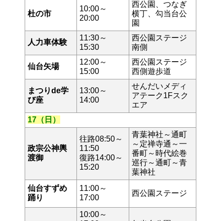
西公園、つなぎ
10:00～
杜の市
横丁、勾当台公
20:00
園
11:30～
西公園ステージ
人力車体験
15:30
南側
12:00～
西公園ステージ
仙台矢場
15:00
西側遊歩道
せんだいメディ
まつりde学
13:00～
アテーク1Fスク
び座
14:00
エア
17（日）
青葉神社～通町
往路08:50～
～定禅寺通～一
政宗公神輿
11:50
番町～時代絵巻
渡御
復路14:00～
巡行～通町～青
15:20
葉神社
仙台すずめ
11:00～
西公園ステージ
踊り
17:00
10:00～