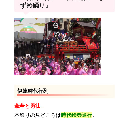
ずめ踊り』
伊達時代行列
豪華と勇壮。
本祭りの見どころは
時代絵巻巡行
。