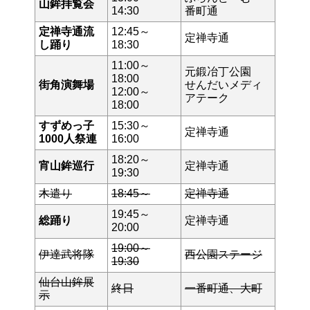
山鉾拝覧会
14:30
番町通
定禅寺通流
12:45～
定禅寺通
し踊り
18:30
11:00～
元鍛冶丁公園
18:00
街角演舞場
せんだいメディ
12:00～
アテーク
18:00
すずめっ子
15:30～
定禅寺通
1000人祭連
16:00
18:20～
宵山鉾巡行
定禅寺通
19:30
木遣り
18:45～
定禅寺通
19:45～
総踊り
定禅寺通
20:00
19:00～
伊達武将隊
西公園ステージ
19:30
仙台山鉾展
終日
一番町通、大町
示