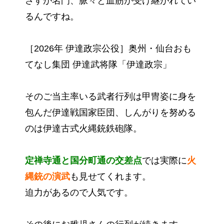
さすが名門、脈々と血筋が受け継がれてい
るんですね。
［2026年 伊達政宗公役］奥州・仙台おも
てなし集団 伊達武将隊「伊達政宗」
そのご当主率いる武者行列は甲冑姿に身を
包んだ伊達戦国家臣団、しんがりを努める
のは伊達古式火縄銃鉄砲隊。
定禅寺通と国分町通の交差点
では実際に
火
縄銃の演武
も見せてくれます。
迫力があるので人気です。