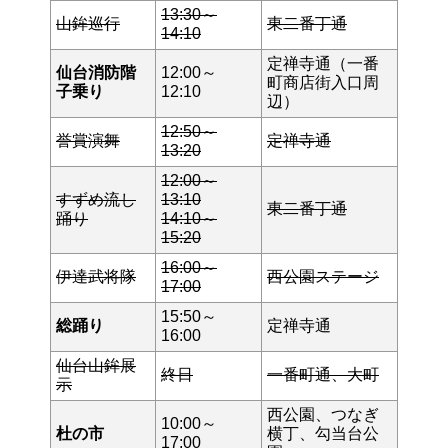
13:30～
山鉾巡行
東二番丁通
14:10
定禅寺通（一番
仙台消防階
12:00～
町商店街入口周
子乗り
12:10
辺）
12:50～
誉賞演舞
定禅寺通
13:20
12:00～
すずめ流し
13:10
東二番丁通
踊り
14:10～
15:20
16:00～
伊達武将隊
西公園ステージ
17:00
15:50～
総踊り
定禅寺通
16:00
仙台山鉾展
終日
一番町通、大町
示
西公園、つなぎ
10:00～
杜の市
横丁、勾当台公
17:00