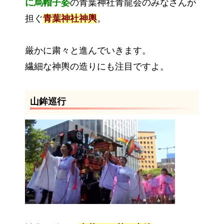
に烏帽子姿
の青葉神社青龍会のみなさんが
担ぐ
青葉神社神輿
。
厳かに粛々と進んでいきます。
繊細な神輿の造りにも注目ですよ。
山鉾巡行