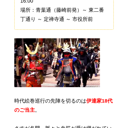
16:00
場所：青葉通（藤崎前発）～ 東二番
丁通り ～ 定禅寺通 ～ 市役所前
時代絵巻巡行の先陣を切るのは
伊達家18代
のご当主
。