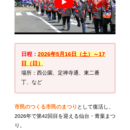
日程：
2026年5月16日（土）～17
日（日）
場所：西公園、定禅寺通、東二番
丁、など
市民のつくる市民のまつり
として復活し、
2026年で第42回目を迎える仙台・青葉まつ
り。