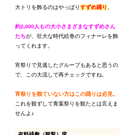
大トリを飾るのはやっぱり
すずめ踊り
。
約2,000人もの大小さまざまなすずめさん
たち
が、壮大な時代絵巻のフィナーレを飾
ってくれます。
宵祭りで見逃したグループもあると思うの
で、この大流しで再チェックですね。
宵祭りを観ていない方はこの踊りは必見。
これを観ずして青葉祭りを観たとは言えま
せんよ
♪
有料桟敷（観覧）席