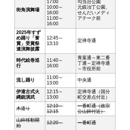
17:00
勾当台公園
10:00～
元鍛冶丁公園、
街角演舞場
16:00
せんだいメディ
11:00～
アテーク前
16:00
2025年すず
め踊り「誉
12:45～
定禅寺通
賞」受賞祭
13:10
連演舞披露
青葉通～
東二番
時代絵巻巡
11:40～
丁通～定禅寺通
行
16:00
～市役所前
11:00～
流し踊り
中央通
13:00
伊達古式火
12:15～
定禅寺通（国分
縄銃演武
13:00
町交差点付近）
12:10～
一番町通（政宗
木遣り
12:15
公山鉾付近）
山鉾移動開
12:20～
一番町通
始