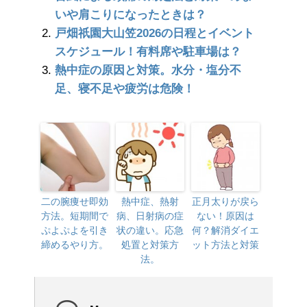
いや肩こりになったときは？
戸畑祇園大山笠2026の日程とイベント
スケジュール！有料席や駐車場は？
熱中症の原因と対策。水分・塩分不
足、寝不足や疲労は危険！
二の腕痩せ即効
熱中症、熱射
正月太りが戻ら
方法。短期間で
病、日射病の症
ない！原因は
ぷよぷよを引き
状の違い。応急
何？解消ダイエ
締めるやり方。
処置と対策方
ット方法と対策
法。