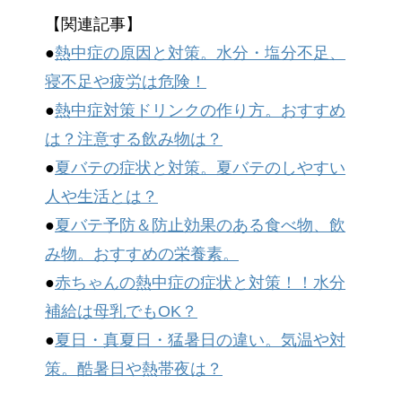
【関連記事】
●
熱中症の原因と対策。水分・塩分不足、
寝不足や疲労は危険！
●
熱中症対策ドリンクの作り方。おすすめ
は？注意する飲み物は？
●
夏バテの症状と対策。夏バテのしやすい
人や生活とは？
●
夏バテ予防＆防止効果のある食べ物、飲
み物。おすすめの栄養素。
●
赤ちゃんの熱中症の症状と対策！！水分
補給は母乳でもOK？
●
夏日・真夏日・猛暑日の違い。気温や対
策。酷暑日や熱帯夜は？