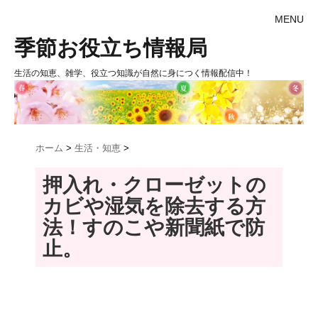
MENU
季節お役立ち情報局
生活の知恵、雑学、役立つ知識が自然に身につく情報配信中！
ホーム
>
生活・知恵
>
押入れ・クローゼットの
カビや湿気を除去する方
法！すのこや新聞紙で防
止。