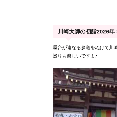
川崎大師の初詣2026年
屋台が連なる参道をぬけて川
巡りも楽しいですよ♪