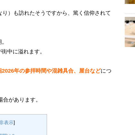
なり）も訪れたそうですから、篤く信仰されて
期。
が街中に溢れます。
2026年の参拝時間や混雑具合、屋台など
につ
る場合があります。
非表示
]