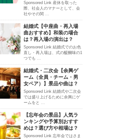
Sponsored Link 産休を取った
際、社会人のマナーとして、会
社やその関 …
結婚式【中座曲・再入場
曲おすすめ】和装の場合
は？再入場の演出は？
Sponsored Link 結婚式でのお色
直し・再入場は、式の醍醐味の1
つでも …
結婚式・二次会【余興ゲ
ーム（全員・チーム・男
女ペア）】景品や曲は？
Sponsored Link 結婚式や二次会
では盛り上げるために余興にゲ
ームをと …
【忘年会の景品】人気ラ
ンキングや予算別おすす
めは？選び方や相場は？
Sponsored Link 忘年会ではさま