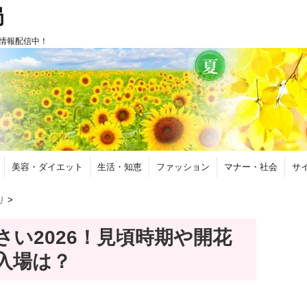
局
情報配信中！
美容・ダイエット
生活・知恵
ファッション
マナー・社会
サ
り
>
い2026！見頃時期や開花
入場は？