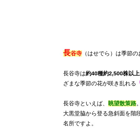
長
谷寺
（はせでら）は季節の
長谷寺は
約40種約2,500株
ざまな季節の花が咲き乱れる
長谷寺といえば、
眺望散策路
大黒堂脇から登る急斜面を階
名所ですよ。