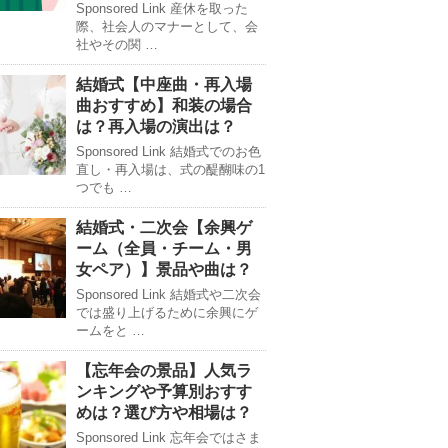
Sponsored Link 産休を取った
際、社会人のマナーとして、会
社やその関 …
結婚式【中座曲・再入場
曲おすすめ】和装の場合
は？再入場の演出は？
Sponsored Link 結婚式でのお色
直し・再入場は、式の醍醐味の1
つでも …
結婚式・二次会【余興ゲ
ーム（全員・チーム・男
女ペア）】景品や曲は？
Sponsored Link 結婚式や二次会
では盛り上げるために余興にゲ
ームをと …
【忘年会の景品】人気ラ
ンキングや予算別おすす
めは？選び方や相場は？
Sponsored Link 忘年会ではさま