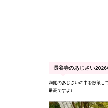
長谷寺のあじさい202
満開のあじさいの中を散策し
最高ですよ♪