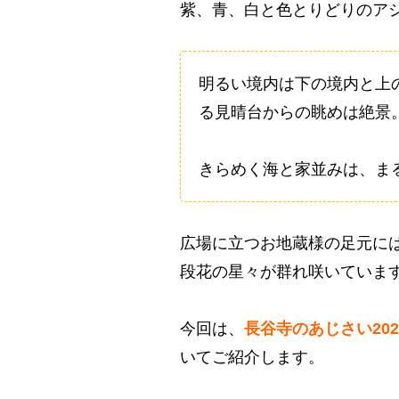
紫、青、白と色とりどりのア
明るい境内は下の境内と上
る見晴台からの眺めは絶景
きらめく海と家並みは、ま
広場に立つお地蔵様の足元に
段花の星々が群れ咲いていま
今回は、
長谷寺のあじさい20
いてご紹介します。