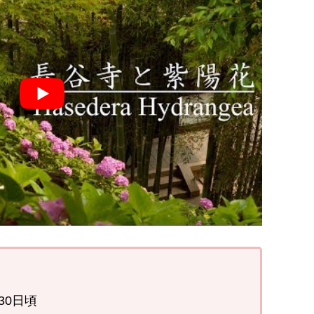
］
30日頃