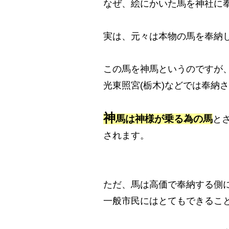
なぜ、絵にかいた馬を神社に
実は、元々は本物の馬を奉納
この馬を神馬というのですが、
光東照宮(栃木)などでは奉納
神
馬は神様が乗る為の馬
と
されます。
ただ、馬は高価で奉納する側
一般市民にはとてもできるこ