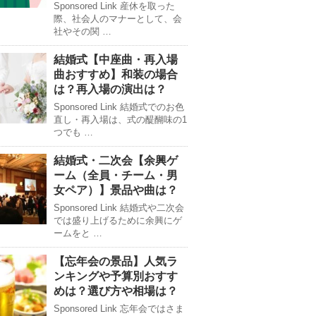
Sponsored Link 産休を取った
際、社会人のマナーとして、会
社やその関 …
結婚式【中座曲・再入場
曲おすすめ】和装の場合
は？再入場の演出は？
Sponsored Link 結婚式でのお色
直し・再入場は、式の醍醐味の1
つでも …
結婚式・二次会【余興ゲ
ーム（全員・チーム・男
女ペア）】景品や曲は？
Sponsored Link 結婚式や二次会
では盛り上げるために余興にゲ
ームをと …
【忘年会の景品】人気ラ
ンキングや予算別おすす
めは？選び方や相場は？
Sponsored Link 忘年会ではさま