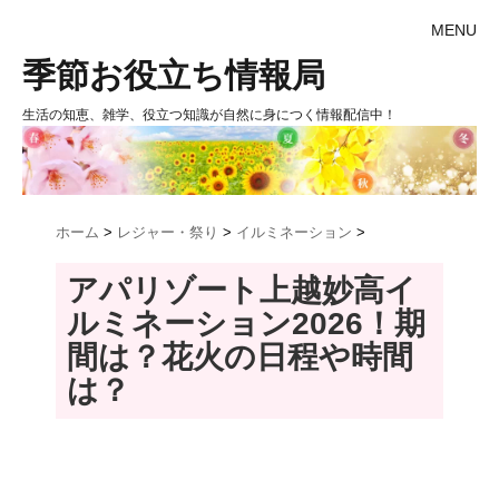
MENU
季節お役立ち情報局
生活の知恵、雑学、役立つ知識が自然に身につく情報配信中！
ホーム
>
レジャー・祭り
>
イルミネーション
>
アパリゾート上越妙高イ
ルミネーション2026！期
間は？花火の日程や時間
は？