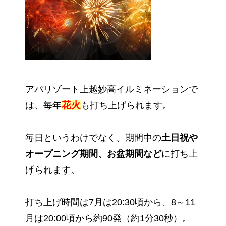
アパリゾート上越妙高イルミネーションで
花火
は、毎年
も打ち上げられます。
毎日というわけでなく、期間中の
土日祝や
オープニング期間、お盆期間など
に打ち上
げられます。
打ち上げ時間は7月は20:30頃から、8～11
月は20:00頃から約90発（約1分30秒）。