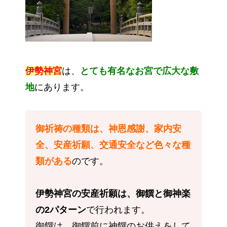
伊勢神宮
は、
とても有名なお宮で広大な敷
地
にあります。
御祈祷の種類は、神恩感謝、家内安
全、安産祈願、交通安全など色々な種
類がある
のです。
伊勢神宮の安産祈願は、御饌と御神楽
の2パターン
で行われます。
御饌は、御饌前に神饌のお供えをして