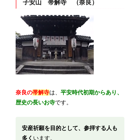
子安山 帯解寺 （奈良）
奈良の
帯解寺
は、
平安時代初期からあり、
歴史の長いお寺
です。
安産祈願を目的として、参拝する人も
多く
います。