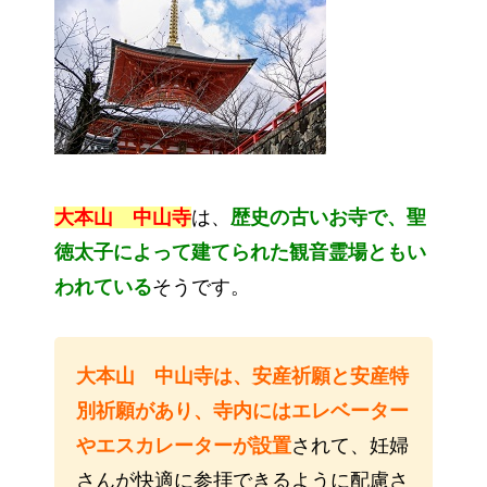
大本山 中山寺
は、
歴史の古いお寺で、聖
徳太子によって建てられた観音霊場ともい
われている
そうです。
大本山 中山寺は、安産祈願と安産特
別祈願があり、寺内にはエレベーター
やエスカレーターが設置
されて、妊婦
さんが快適に参拝できるように配慮さ