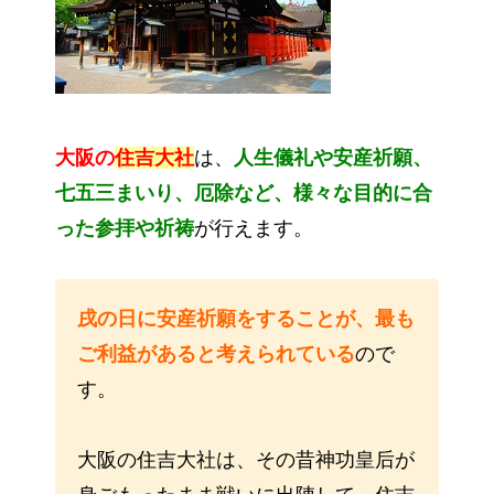
大阪の
住吉大社
は、
人生儀礼や安産祈願、
七五三まいり、厄除など、様々な目的に合
った参拝や祈祷
が行えます。
戌の日に安産祈願をすることが、最も
ご利益があると考えられている
ので
す。
大阪の住吉大社は、その昔神功皇后が