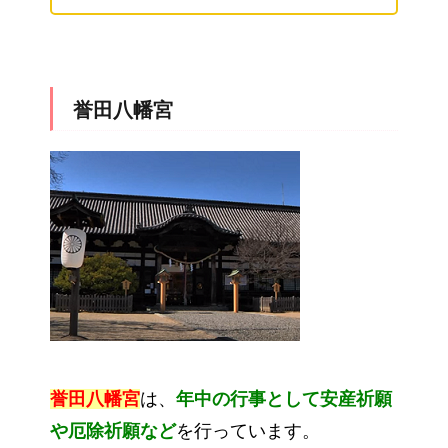
誉田八幡宮
誉田八幡宮
は、
年中の行事として安産祈願
や厄除祈願など
を行っています。