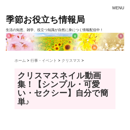
MENU
季節お役立ち情報局
生活の知恵、雑学、役立つ知識が自然に身につく情報配信中！
ホーム
>
行事・イベント
>
クリスマス
>
クリスマスネイル動画
集！【シンプル・可愛
い・セクシー】自分で簡
単♪