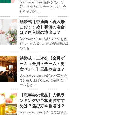
Sponsored Link 産休を取った
際、社会人のマナーとして、会
社やその関 …
結婚式【中座曲・再入場
曲おすすめ】和装の場合
は？再入場の演出は？
Sponsored Link 結婚式でのお色
直し・再入場は、式の醍醐味の1
つでも …
結婚式・二次会【余興ゲ
ーム（全員・チーム・男
女ペア）】景品や曲は？
Sponsored Link 結婚式や二次会
では盛り上げるために余興にゲ
ームをと …
【忘年会の景品】人気ラ
ンキングや予算別おすす
めは？選び方や相場は？
Sponsored Link 忘年会ではさま