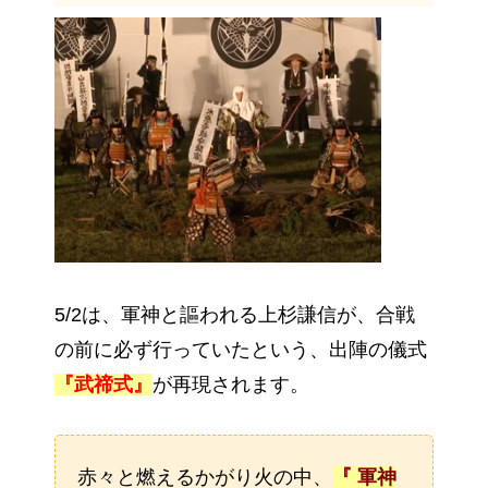
5/2は、軍神と謳われる上杉謙信が、合戦
の前に必ず行っていたという、出陣の儀式
『武禘式』
が再現されます。
赤々と燃えるかがり火の中、
『 軍神