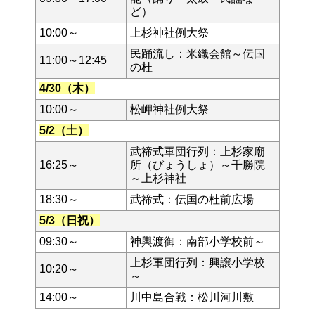
ど）
10:00～
上杉神社例大祭
民踊流し：米織会館～伝国
11:00～12:45
の杜
4/30（木）
10:00～
松岬神社例大祭
5/2（土）
武禘式軍団行列：上杉家廟
16:25～
所（びょうしょ）～千勝院
～上杉神社
18:30～
武禘式：
伝国の杜前広場
5/3（日祝）
09:30～
神輿渡御：南部小学校前～
上杉軍団行列：興譲小学校
10:20～
～
14:00～
川中島合戦：松川河川敷