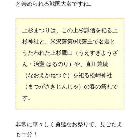
と崇められる戦国大名ですね。
上杉まつりは、この上杉謙信を祀る上
杉神社と、米沢藩第9代藩主で名君と
うたわれた上杉鷹山（うえすぎようざ
ん・治憲 はるのり）や、直江兼続
（なおえかねつぐ）を祀る松岬神社
（まつがさきじんじゃ）の春の祭礼で
す。
非常に華々しく勇猛なお祭りで、見ごたえ
も十分！