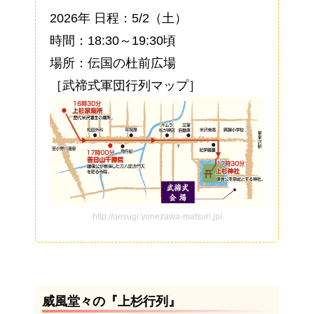
2026年 日程：5/2（土）
時間：18:30～19:30頃
場所：伝国の杜前広場
［武禘式軍団行列マップ］
http://uesugi.yonezawa-matsuri.jp/
威風堂々の『上杉行列』