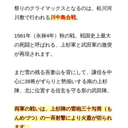
祭りのクライマックスとなるのは、松川河
川敷で行われる
川中島合戦
。
1561年（永禄4年）秋の戦、戦国史上最大
の死闘と呼ばれる、上杉軍と武田軍の激突
が再現されます。
まだ雪の残る吾妻山を背にして、謙信を中
心に28将がずらりと勢揃いする南の上杉
陣、北に位置する信玄を守る形の武田陣。
両軍の戦いは、上杉陣の雷砲三十匁筒（も
んめづつ）の一斉射撃により火蓋が切られ
ます。