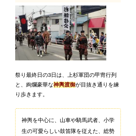
祭り最終日の3日は、上杉軍団の甲冑行列
と、絢爛豪華な
神輿渡御
が目抜き通りを練
り歩きます。
神輿を中心に、山車や騎馬武者、小学
生の可愛らしい鼓笛隊を従えた、総勢