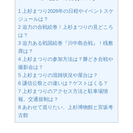
1
上杉まつり2026年の日程やイベントスケ
ジュールは？
2
迫力の合戦絵巻！上杉まつりの見どころ
は？
3
迫力ある戦国絵巻『川中島合戦』！桟敷
席は？
4
上杉まつりの参加方法は？勝どき合戦や
撮影会は？
5
上杉まつりの混雑状況や屋台は？
6
謙信公祭との違いは？ゲストはくる？
7
上杉まつりのアクセス方法と駐車場情
報。交通規制は？
8
あわせて巡りたい、上杉博物館と宮坂考
古館