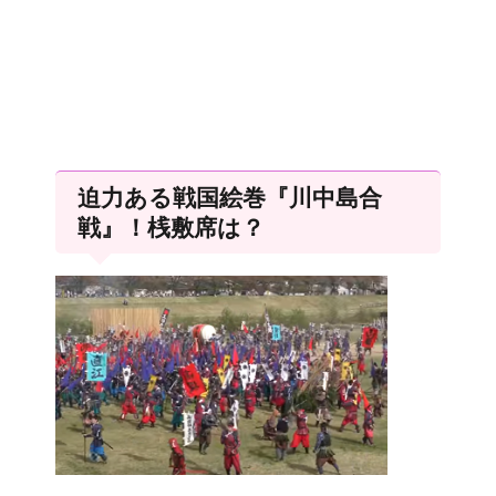
迫力ある戦国絵巻『川中島合
戦』！桟敷席は？