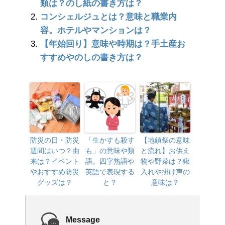
類は？のし紙の書き方は？
コンシェルジュとは？意味と職業内
容。ホテルやマンションは？
【年始回り】意味や時期は？手土産お
すすめやのしの書き方は？
防災の日・防災
「生かすも殺す
【地鎮祭の意味
週間はいつ？由
も」の意味や類
と流れ】お供え
来は？イベント
語。四字熟語や
物や野菜は？鍬
やおすすめ防災
英語で表現する
入れや掛け声の
グッズは？
と？
意味は？
Message