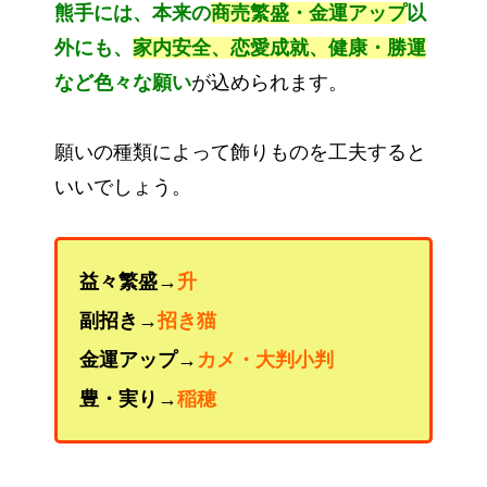
熊手には、本来の
商売繁盛・金運アップ
以
外にも、
家内安全、恋愛成就、健康・勝運
など色々な願い
が込められます。
願いの種類によって飾りものを工夫すると
いいでしょう。
益々繁盛→
升
副招き→
招き猫
金運アップ→
カメ・大判小判
豊・実り→
稲穂