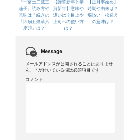
『一富士二鷹三
【謹賀新年と恭
【正月事始め】
茄子』読み方や
賀新年】意味や
時期や由来は？
意味は？続きの
違いは？目上や
煤払い・松迎え
『四扇五煙草六
上司への使い方
の意味は？
座頭』は？
は？
Message
メールアドレスが公開されることはありませ
ん。
*
が付いている欄は必須項目です
コメント