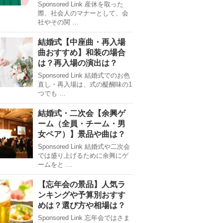
Sponsored Link 産休を取った
際、社会人のマナーとして、会
社やその関 …
結婚式【中座曲・再入場
曲おすすめ】和装の場合
は？再入場の演出は？
Sponsored Link 結婚式でのお色
直し・再入場は、式の醍醐味の1
つでも …
結婚式・二次会【余興ゲ
ーム（全員・チーム・男
女ペア）】景品や曲は？
Sponsored Link 結婚式や二次会
では盛り上げるために余興にゲ
ームをと …
【忘年会の景品】人気ラ
ンキングや予算別おすす
めは？選び方や相場は？
Sponsored Link 忘年会ではさま