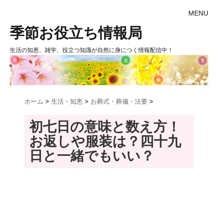
MENU
季節お役立ち情報局
生活の知恵、雑学、役立つ知識が自然に身につく情報配信中！
ホーム
>
生活・知恵
>
お葬式・葬儀・法要
>
初七日の意味と数え方！
お返しや服装は？四十九
日と一緒でもいい？