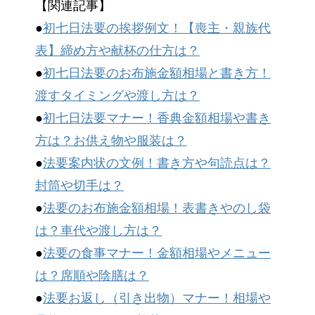
【関連記事】
●
初七日法要の挨拶例文！【喪主・親族代
表】締め方や献杯の仕方は？
●
初七日法要のお布施金額相場と書き方！
渡すタイミングや渡し方は？
●
初七日法要マナー！香典金額相場や書き
方は？お供え物や服装は？
●
法要案内状の文例！書き方や句読点は？
封筒や切手は？
●
法要のお布施金額相場！表書きやのし袋
は？車代や渡し方は？
●
法要の食事マナー！金額相場やメニュー
は？席順や陰膳は？
●
法要お返し（引き出物）マナー！相場や