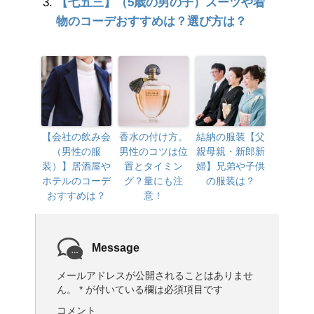
【七五三】（5歳の男の子）スーツや着
物のコーデおすすめは？選び方は？
【会社の飲み会
香水の付け方。
結納の服装【父
（男性の服
男性のコツは位
親母親・新郎新
装）】居酒屋や
置とタイミン
婦】兄弟や子供
ホテルのコーデ
グ？量にも注
の服装は？
おすすめは？
意！
Message
メールアドレスが公開されることはありませ
ん。
*
が付いている欄は必須項目です
コメント