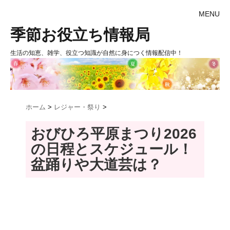
MENU
季節お役立ち情報局
生活の知恵、雑学、役立つ知識が自然に身につく情報配信中！
ホーム
>
レジャー・祭り
>
おびひろ平原まつり2026
の日程とスケジュール！
盆踊りや大道芸は？