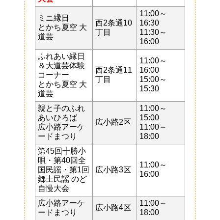
11:00～
ミニ縁日
西2条通10
16:30
とかち夏空 大
丁目
11:30～
道芸
16:00
ふれあい縁日
11:00～
＆大道芸体験
西2条通11
16:00
コーナー
丁目
15:00～
とかち夏空 大
15:30
道芸
親と子のふれ
11:00～
あいひろば
15:00
広小路2区
広小路アーケ
11:00～
ードまつり
18:00
第45回十勝小
唄・第40回全
11:00～
国民謡・第1回
広小路3区
16:00
郷土民謡 のど
自慢大会
広小路アーケ
11:00～
広小路4区
ードまつり
18:00