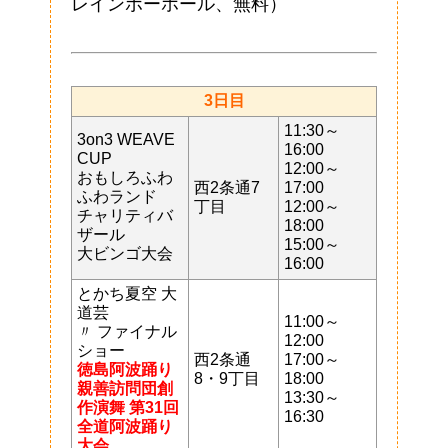
レインボーホール、無料）
3日目
11:30～
3on3 WEAVE
16:00
CUP
12:00～
おもしろふわ
西2条通7
17:00
ふわランド
丁目
12:00～
チャリティバ
18:00
ザール
15:00～
大ビンゴ大会
16:00
とかち夏空 大
道芸
11:00～
〃 ファイナル
12:00
ショー
西2条通
17:00～
徳島阿波踊り
8・9丁目
18:00
親善訪問団創
13:30～
作演舞 第31回
16:30
全道阿波踊り
大会