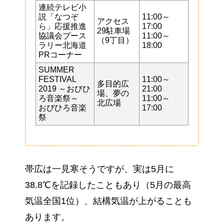
連続テレビ小
説「なつぞ
11:00～
アクセス
ら」応援推進
17:00
29駐車場
協議会ブース
11:00～
（9丁目）
ラリー北海道
18:00
PRコーナー
SUMMER
FESTIVAL
11:00～
多目的広
2019 ～おびひ
21:00
場、夢の
ろ音楽祭～
11:00～
北広場
おびひろ音楽
17:00
祭
帯広は一見寒そうですが、実は5月に
38.8℃を記録したこともあり（5月の最高
気温全国1位）、結構気温が上がることも
あります。