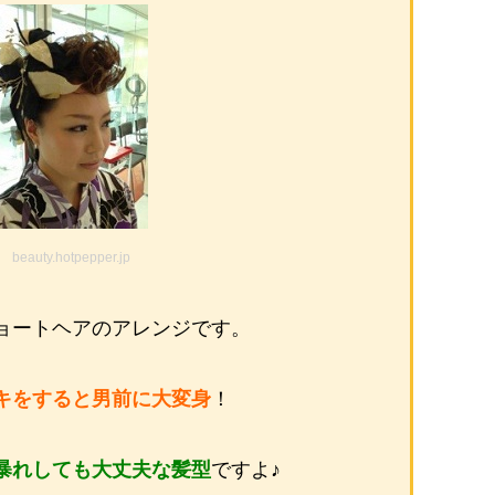
beauty.hotpepper.jp
ョートヘアのアレンジです。
キをすると男前に大変身
！
暴れしても大丈夫な髪型
ですよ♪