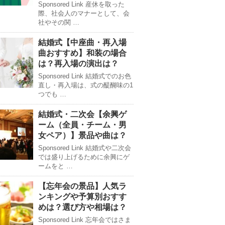
Sponsored Link 産休を取った
際、社会人のマナーとして、会
社やその関 …
結婚式【中座曲・再入場
曲おすすめ】和装の場合
は？再入場の演出は？
Sponsored Link 結婚式でのお色
直し・再入場は、式の醍醐味の1
つでも …
結婚式・二次会【余興ゲ
ーム（全員・チーム・男
女ペア）】景品や曲は？
Sponsored Link 結婚式や二次会
では盛り上げるために余興にゲ
ームをと …
【忘年会の景品】人気ラ
ンキングや予算別おすす
めは？選び方や相場は？
Sponsored Link 忘年会ではさま