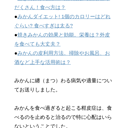
だくさん！食べ方は？
●
みかんダイエット! 1個のカロリーはどれ
ぐらい? 食べすぎは太る?
●
焼きみかんの効果と効能。栄養は？外皮
を食べても大丈夫？
●
みかんの皮利用方法。掃除やお風呂、お
酒など上手な活用術は？
みかんに纏（まつ）わる病気や適量につい
てお送りしました。
みかんを食べ過ぎると起こる柑皮症は、食
べるのを止めると治るので特に心配はいら
ないということでした。